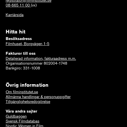
registrator@filminstitutet.se
08-665 11 00
(vx)
Karriärsida
Hitta hit
Besöksadress
Filmhuset, Borgvägen 1-5
Fakturor till oss
Detaljerad information, fakturaadress m.m.
Organisationsnummer 802004-1748
Bankgiro: 331-1008
Övrig information
Om filminstitutet.se
Allmänna handlingar & personuppgifter
Tillgänglighetsredogörelse
Våra andra sajter
Guldbaggen
Svensk Filmdatabas
Nordic Women in Film