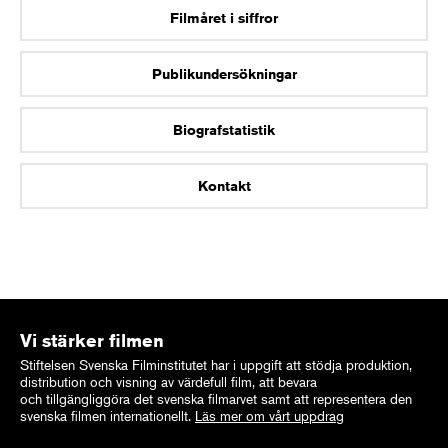
Filmåret i siffror
Publikundersökningar
Biografstatistik
Kontakt
Vi stärker filmen
Stiftelsen Svenska Filminstitutet har i uppgift att stödja produktion,
distribution och visning av värdefull film, att bevara
och tillgängliggöra det svenska filmarvet samt att representera den
svenska filmen internationellt.
Läs mer om vårt uppdrag