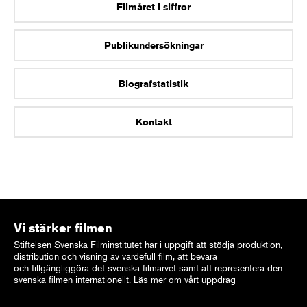
Filmåret i siffror
Publikundersökningar
Biografstatistik
Kontakt
Vi stärker filmen
Stiftelsen Svenska Filminstitutet har i uppgift att stödja produktion,
distribution och visning av värdefull film, att bevara
och tillgängliggöra det svenska filmarvet samt att representera den
svenska filmen internationellt.
Läs mer om vårt uppdrag