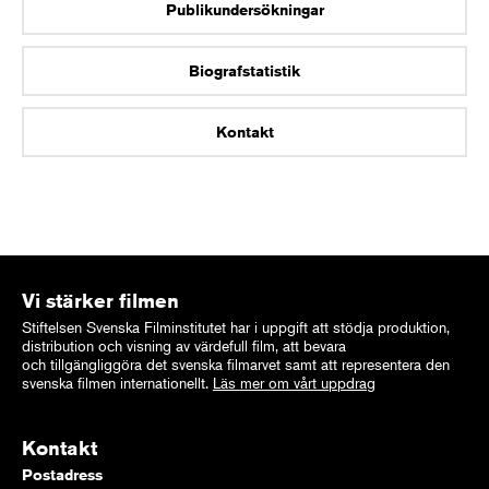
Publikundersökningar
Biografstatistik
Kontakt
Vi stärker filmen
Stiftelsen Svenska Filminstitutet har i uppgift att stödja produktion,
distribution och visning av värdefull film, att bevara
och tillgängliggöra det svenska filmarvet samt att representera den
svenska filmen internationellt.
Läs mer om vårt uppdrag
Kontakt
Postadress