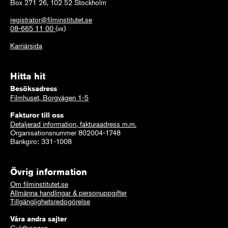
Box 271 26, 102 52 Stockholm
registrator@filminstitutet.se
08-665 11 00
(vx)
Karriärsida
Hitta hit
Besöksadress
Filmhuset, Borgvägen 1-5
Fakturor till oss
Detaljerad information, fakturaadress m.m.
Organisationsnummer 802004-1748
Bankgiro: 331-1008
Övrig information
Om filminstitutet.se
Allmänna handlingar & personuppgifter
Tillgänglighetsredogörelse
Våra andra sajter
Guldbaggen