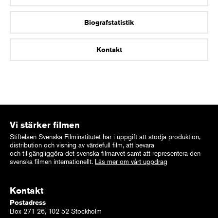
Biografstatistik
Kontakt
Vi stärker filmen
Stiftelsen Svenska Filminstitutet har i uppgift att stödja produktion,
distribution och visning av värdefull film, att bevara
och tillgängliggöra det svenska filmarvet samt att representera den
svenska filmen internationellt.
Läs mer om vårt uppdrag
Kontakt
Postadress
Box 271 26, 102 52 Stockholm