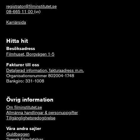
registrator@filminstitutet.se
08-665 11 00
(vx)
Karriärsida
Hitta hit
Besöksadress
Filmhuset, Borgvägen 1-5
Fakturor till oss
Detaljerad information, fakturaadress m.m.
Organisationsnummer 802004-1748
Bankgiro: 331-1008
Övrig information
Om filminstitutet.se
Allmänna handlingar & personuppgifter
Tillgänglighetsredogörelse
Våra andra sajter
Guldbaggen
Svensk Filmdatabas