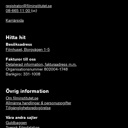
registrator@filminstitutet.se
08-665 11 00
(vx)
Karriärsida
Hitta hit
Besöksadress
Filmhuset, Borgvägen 1-5
Fakturor till oss
Detaljerad information, fakturaadress m.m.
Organisationsnummer 802004-1748
Bankgiro: 331-1008
Övrig information
Om filminstitutet.se
Allmänna handlingar & personuppgifter
Tillgänglighetsredogörelse
Våra andra sajter
Guldbaggen
Svensk Filmdatabas