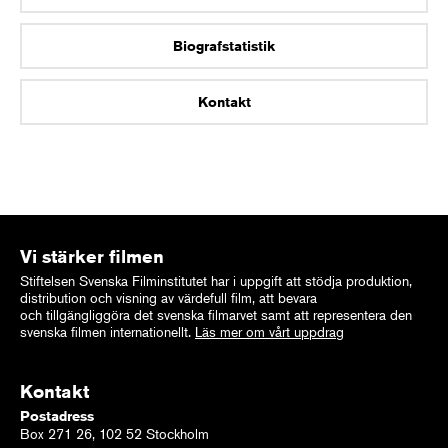
Biografstatistik
Kontakt
Vi stärker filmen
Stiftelsen Svenska Filminstitutet har i uppgift att stödja produktion,
distribution och visning av värdefull film, att bevara
och tillgängliggöra det svenska filmarvet samt att representera den
svenska filmen internationellt.
Läs mer om vårt uppdrag
Kontakt
Postadress
Box 271 26, 102 52 Stockholm