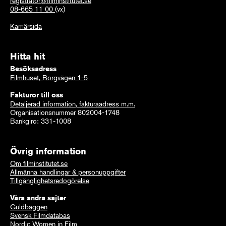
registrator@filminstitutet.se
08-665 11 00
(vx)
Karriärsida
Hitta hit
Besöksadress
Filmhuset, Borgvägen 1-5
Fakturor till oss
Detaljerad information, fakturaadress m.m.
Organisationsnummer 802004-1748
Bankgiro: 331-1008
Övrig information
Om filminstitutet.se
Allmänna handlingar & personuppgifter
Tillgänglighetsredogörelse
Våra andra sajter
Guldbaggen
Svensk Filmdatabas
Nordic Women in Film