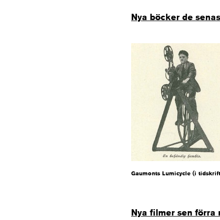
Nya böcker de senas
Gaumonts Lumicycle (i tidskrif
Nya filmer sen förr