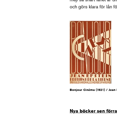
och görs klara för lån fö
Bonjour Cinéma (1921) / Jean 
Nya böcker sen för