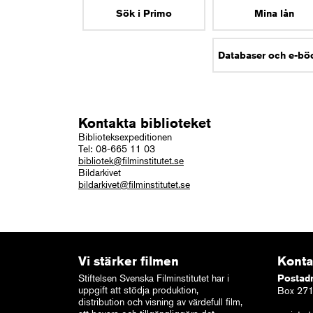
Sök i Primo
Mina lån
Databaser och e-bö
Kontakta biblioteket
Biblioteksexpeditionen
Tel: 08-665 11 03
bibliotek@filminstitutet.se
Bildarkivet
bildarkivet@filminstitutet.se
Vi stärker filmen
Konta
Stiftelsen Svenska Filminstitutet har i
Postad
uppgift att stödja produktion,
Box 271
distribution och visning av värdefull film,