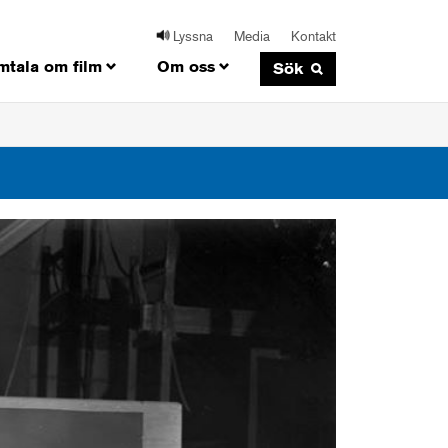
Lyssna
Media
Kontakt
mtala om film
Om oss
Sök