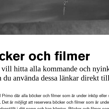
cker och filmer
vill hitta alla kommande och nyi
 du använda dessa länkar direkt till
l Primo där alla böcker och filmer som är under inköp eller
as. Det är möjligt att reservera böcker och filmer som är unde
ndanställt i ditt namn och kan hämtas. Böcker och filmer so