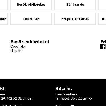
Besök biblioteket
Så lånar du
cker
Tidskrifter
Fråga biblioteket
Bi
Besök biblioteket
Fö
Öppettider
Hitta hit
kt
Hitta hit
ress
Besöksadress
 26, 102 52 Stockholm
Filmhuset, Borgvägen 1-5