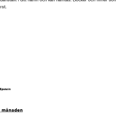
rst.
Epstein
ra månaden