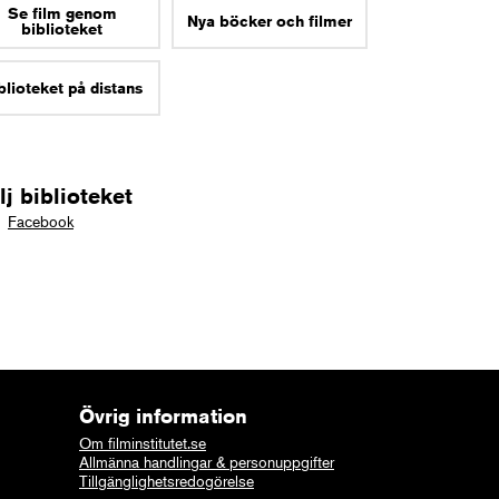
Se film genom
Nya böcker och filmer
biblioteket
blioteket på distans
lj biblioteket
Facebook
Övrig information
Om filminstitutet.se
Allmänna handlingar & personuppgifter
Tillgänglighetsredogörelse