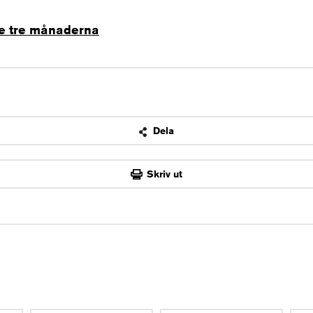
te tre månaderna
Dela
OK
Skriv ut