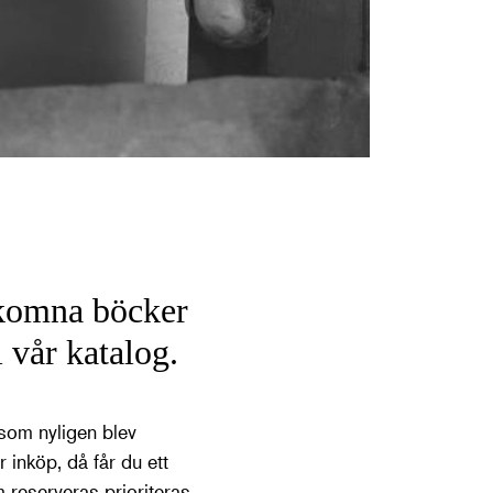
nkomna böcker
 vår katalog.
 som nyligen blev
r inköp, då får du ett
m reserveras prioriteras