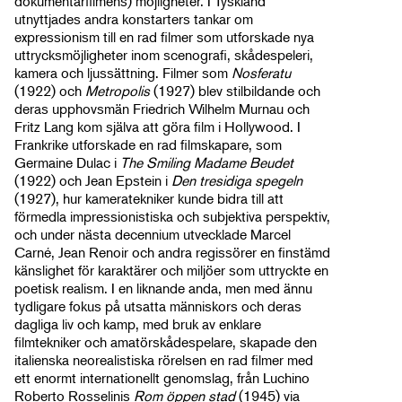
dokumentärfilmens) möjligheter. I Tyskland
utnyttjades andra konstarters tankar om
expressionism till en rad filmer som utforskade nya
uttrycksmöjligheter inom scenografi, skådespeleri,
kamera och ljussättning. Filmer som
Nosferatu
(1922) och
Metropolis
(1927) blev stilbildande och
deras upphovsmän Friedrich Wilhelm Murnau och
Fritz Lang kom själva att göra film i Hollywood. I
Frankrike utforskade en rad filmskapare, som
Germaine Dulac i
The Smiling Madame Beudet
(1922) och Jean Epstein i
Den tresidiga spegeln
(1927), hur kameratekniker kunde bidra till att
förmedla impressionistiska och subjektiva perspektiv,
och under nästa decennium utvecklade Marcel
Carné, Jean Renoir och andra regissörer en finstämd
känslighet för karaktärer och miljöer som uttryckte en
poetisk realism. I en liknande anda, men med ännu
tydligare fokus på utsatta människors och deras
dagliga liv och kamp, med bruk av enklare
filmtekniker och amatörskådespelare, skapade den
italienska neorealistiska rörelsen en rad filmer med
ett enormt internationellt genomslag, från Luchino
Roberto Rosselinis
Rom öppen stad
(1945) via