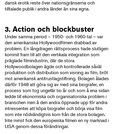
dansk erotik reste över nationsgränserna och
tilltalade publik i andra länder än sina egna.
3. Action och blockbuster
Under samma period – 1950- och 1960-tal – var
den amerikanska Hollywoodfilmen drabbad av
problem. En långdragen rättsprocess hade slutligen
kommit fram till att den vertikala integration som
präglade filmindustrin, där de stora
Hollywoodbolagen ägde och kontrollerade såväl
produktion och distribution som visning av film, bröt
mot amerikansk antitrustlagstiftning. Bolagen ålades
därför 1948 att göra sig av med sina biografer, en
process som tog ungefär tio år och som å ena sidan
ledde till ekonomiska och organisatoriska problem i
branschen men å den andra öppnade upp för andra
intressenter att köpa biografer och börja visa film
som inte nödvändigtvis kom från de stora bolagen.
Inte minst fick den europeiska filmen en ny marknad i
USA genom dessa förändringar.