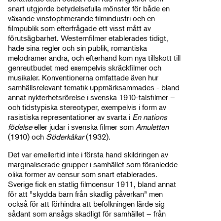
snart utgjorde betydelsefulla mönster för både en
växande vinstoptimerande filmindustri och en
filmpublik som efterfrågade ett visst mått av
förutsägbarhet. Westernfilmer etablerades tidigt,
hade sina regler och sin publik, romantiska
melodramer andra, och efterhand kom nya tillskott till
genreutbudet med exempelvis skräckfilmer och
musikaler. Konventionerna omfattade även hur
samhällsrelevant tematik uppmärksammades - bland
annat nykterhetsrörelse i svenska 1910-talsfilmer –
och tidstypiska stereotyper, exempelvis i form av
rasistiska representationer av svarta i
En nations
födelse
eller judar i svenska filmer som
Amuletten
(1910) och
Söderkåkar
(1932).
Det var emellertid inte i första hand skildringen av
marginaliserade grupper i samhället som föranledde
olika former av censur som snart etablerades.
Sverige fick en statlig filmcensur 1911, bland annat
för att ”skydda barn från skadlig påverkan” men
också för att förhindra att befolkningen lärde sig
sådant som ansågs skadligt för samhället – från