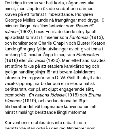
De tidiga filmerna var helt korta, någon enstaka
minut, men längden ökade snabbt och därmed
kraven på ett förfinat filmberättande. Pionjären
Georges Méliès kunde nå framgångar med dryga 10
minuter långa trickfilmsfantasier som
Resan till
månen
(1902), Louis Feuillade kunde utnyttja ett
episodiskt format i filmserier som
Fantômas
(1913),
och komiker som Charlie Chaplin och Buster Keaton
kunde göra gag-fyllda utvikningar av ett givet tema i
omkring 20 minuter långa filmer, som
Pantbanken
(1916) eller
En vecka
(1920). Men efterhand krävdes
ett större fokus på att etablera karaktärsdrag och
tydliga handlingslinjer för att bevara åskådarens
intresse. En regissör som D. W. Griffith utnyttjade
växel-klippning, närbilder och en melodramatisk
berättarstruktur på ett djupt engagerande sätt,
exempelvis i
En nations födelse
(1915) och
Brutna
blommor
(1919), och sedan denna tid följer
filmberättandet väl fungerande konventioner i ett
minst timslångt berättande långfilmsformat.
Konventioner etablerades inte enbart inom
berättande utan också i den rad filmgenrer som