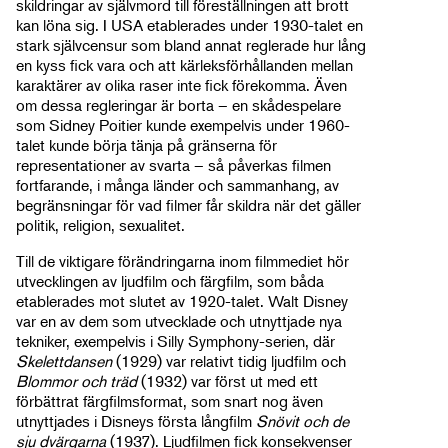
skildringar av självmord till föreställningen att brott
kan löna sig. I USA etablerades under 1930-talet en
stark självcensur som bland annat reglerade hur lång
en kyss fick vara och att kärleksförhållanden mellan
karaktärer av olika raser inte fick förekomma. Även
om dessa regleringar är borta – en skådespelare
som Sidney Poitier kunde exempelvis under 1960-
talet kunde börja tänja på gränserna för
representationer av svarta – så påverkas filmen
fortfarande, i många länder och sammanhang, av
begränsningar för vad filmer får skildra när det gäller
politik, religion, sexualitet.
Till de viktigare förändringarna inom filmmediet hör
utvecklingen av ljudfilm och färgfilm, som båda
etablerades mot slutet av 1920-talet. Walt Disney
var en av dem som utvecklade och utnyttjade nya
tekniker, exempelvis i Silly Symphony-serien, där
Skelettdansen
(1929) var relativt tidig ljudfilm och
Blommor och träd
(1932) var först ut med ett
förbättrat färgfilmsformat, som snart nog även
utnyttjades i Disneys första långfilm
Snövit och de
sju dvärgarna
(1937). Ljudfilmen fick konsekvenser