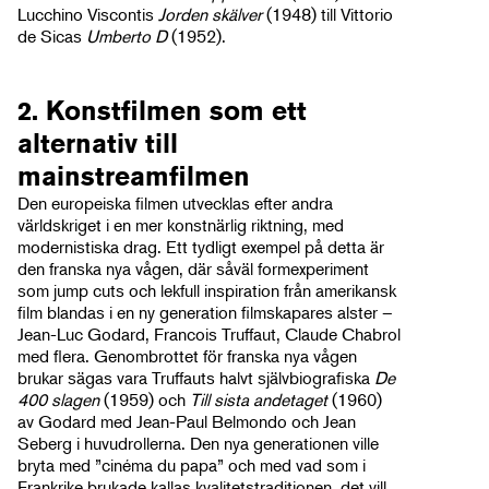
Lucchino Viscontis
Jorden skälver
(1948) till Vittorio
de Sicas
Umberto D
(1952).
2. Konstfilmen som ett
alternativ till
mainstreamfilmen
Den europeiska filmen utvecklas efter andra
världskriget i en mer konstnärlig riktning, med
modernistiska drag. Ett tydligt exempel på detta är
den franska nya vågen, där såväl formexperiment
som jump cuts och lekfull inspiration från amerikansk
film blandas i en ny generation filmskapares alster –
Jean-Luc Godard, Francois Truffaut, Claude Chabrol
med flera. Genombrottet för franska nya vågen
brukar sägas vara Truffauts halvt självbiografiska
De
400 slagen
(1959) och
Till sista andetaget
(1960)
av Godard med Jean-Paul Belmondo och Jean
Seberg i huvudrollerna. Den nya generationen ville
bryta med ”cinéma du papa” och med vad som i
Frankrike brukade kallas kvalitetstraditionen, det vill