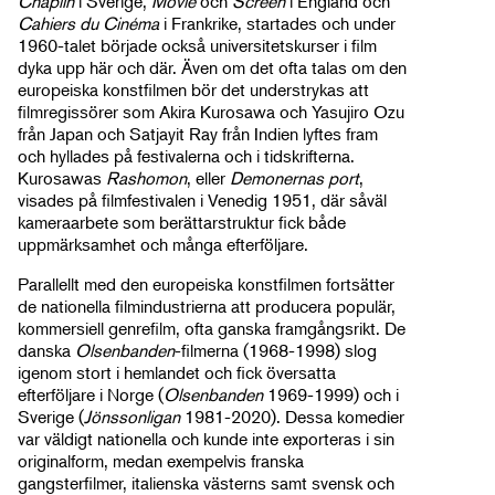
Chaplin
i Sverige,
Movie
och
Screen
i England och
Cahiers du Cinéma
i Frankrike, startades och under
1960-talet började också universitetskurser i film
dyka upp här och där. Även om det ofta talas om den
europeiska konstfilmen bör det understrykas att
filmregissörer som Akira Kurosawa och Yasujiro Ozu
från Japan och Satjayit Ray från Indien lyftes fram
och hyllades på festivalerna och i tidskrifterna.
Kurosawas
Rashomon
, eller
Demonernas port
,
visades på filmfestivalen i Venedig 1951, där såväl
kameraarbete som berättarstruktur fick både
uppmärksamhet och många efterföljare.
Parallellt med den europeiska konstfilmen fortsätter
de nationella filmindustrierna att producera populär,
kommersiell genrefilm, ofta ganska framgångsrikt. De
danska
Olsenbanden
-filmerna (1968-1998) slog
igenom stort i hemlandet och fick översatta
efterföljare i Norge (
Olsenbanden
1969-1999) och i
Sverige (
Jönssonligan
1981-2020). Dessa komedier
var väldigt nationella och kunde inte exporteras i sin
originalform, medan exempelvis franska
gangsterfilmer, italienska västerns samt svensk och