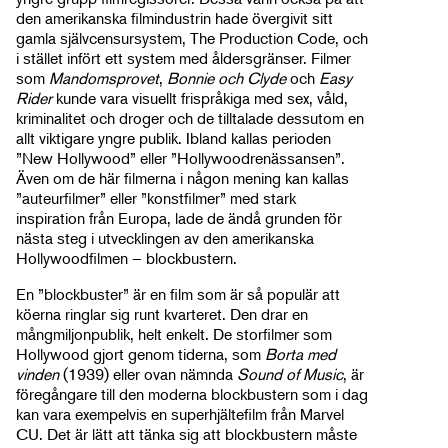
den amerikanska filmindustrin hade övergivit sitt
gamla självcensursystem, The Production Code, och
i stället infört ett system med åldersgränser. Filmer
som
Mandomsprovet
,
Bonnie och Clyde
och
Easy
Rider
kunde vara visuellt frispråkiga med sex, våld,
kriminalitet och droger och de tilltalade dessutom en
allt viktigare yngre publik. Ibland kallas perioden
”New Hollywood” eller ”Hollywoodrenässansen”.
Även om de här filmerna i någon mening kan kallas
”auteurfilmer” eller ”konstfilmer” med stark
inspiration från Europa, lade de ändå grunden för
nästa steg i utvecklingen av den amerikanska
Hollywoodfilmen – blockbustern.
En ”blockbuster” är en film som är så populär att
köerna ringlar sig runt kvarteret. Den drar en
mångmiljonpublik, helt enkelt. De storfilmer som
Hollywood gjort genom tiderna, som
Borta med
vinden
(1939) eller ovan nämnda
Sound of Music
, är
föregångare till den moderna blockbustern som i dag
kan vara exempelvis en superhjältefilm från Marvel
CU. Det är lätt att tänka sig att blockbustern måste