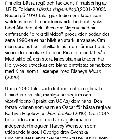
film eller bästa regi) och Jacksons filmatisering av
J.R.R. Tolkiens
Härskarringentrilogi
(2001-2003).
Redan på 1970-talet gick Indien om Japan som
världens mest filmproducerande land och tycks
bibehålla den titeln, även om Nigeria med sin
omfattande ”direkt till video”-produktion sedan det
sena 1990-talet har blivit en stark utmanare. Om
man däremot ser till vilka filmer som får mest publik,
vinner de amerikanska, med Kina som en tät tvåa.
Med sikte på den stora kinesiska marknaden har
Hollywood utvecklat ett ibland omtvistat samarbete
med Kina, som till exempel med Disneys
Mulan
(2020).
Under 2010-talet växte kritiken mot den globala
filmindustrins vita, manliga privilegium och
västvärldens (i praktiken USAs) dominans. Den
första kvinnan som vann en Oscar för bästa regi var
Kathryn Bigelow för
Hurt Locker
(2010). Och 2017
briserade #metoo, med anklagelserna mot
independentmogulen Harvey Weinstein som
utlösande faktor. I Sverige drev Svenska
Filminstitutets Anna Serner ”50-50 by 2020” som