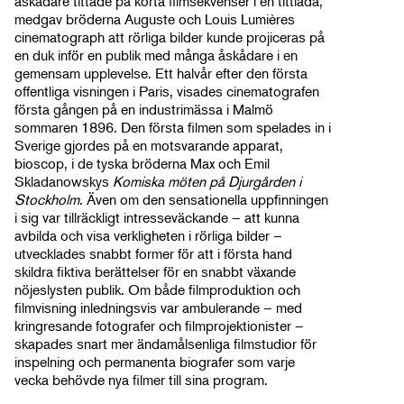
åskådare tittade på korta filmsekvenser i en tittlåda,
medgav bröderna Auguste och Louis Lumières
cinematograph att rörliga bilder kunde projiceras på
en duk inför en publik med många åskådare i en
gemensam upplevelse. Ett halvår efter den första
offentliga visningen i Paris, visades cinematografen
första gången på en industrimässa i Malmö
sommaren 1896. Den första filmen som spelades in i
Sverige gjordes på en motsvarande apparat,
bioscop, i de tyska bröderna Max och Emil
Skladanowskys
Komiska möten på Djurgården i
Stockholm
. Även om den sensationella uppfinningen
i sig var tillräckligt intresseväckande – att kunna
avbilda och visa verkligheten i rörliga bilder –
utvecklades snabbt former för att i första hand
skildra fiktiva berättelser för en snabbt växande
nöjeslysten publik. Om både filmproduktion och
filmvisning inledningsvis var ambulerande – med
kringresande fotografer och filmprojektionister –
skapades snart mer ändamålsenliga filmstudior för
inspelning och permanenta biografer som varje
vecka behövde nya filmer till sina program.