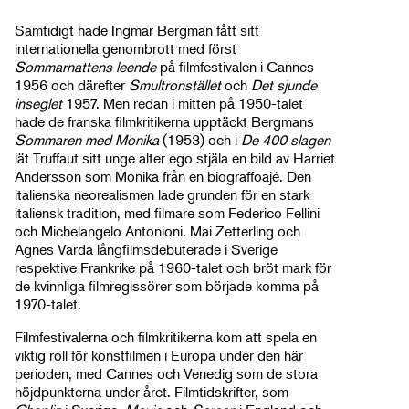
Samtidigt hade Ingmar Bergman fått sitt
internationella genombrott med först
Sommarnattens leende
på filmfestivalen i Cannes
1956 och därefter
Smultronstället
och
Det sjunde
inseglet
1957. Men redan i mitten på 1950-talet
hade de franska filmkritikerna upptäckt Bergmans
Sommaren med Monika
(1953) och i
De 400 slagen
lät Truffaut sitt unge alter ego stjäla en bild av Harriet
Andersson som Monika från en biograffoajé. Den
italienska neorealismen lade grunden för en stark
italiensk tradition, med filmare som Federico Fellini
och Michelangelo Antonioni. Mai Zetterling och
Agnes Varda långfilmsdebuterade i Sverige
respektive Frankrike på 1960-talet och bröt mark för
de kvinnliga filmregissörer som började komma på
1970-talet.
Filmfestivalerna och filmkritikerna kom att spela en
viktig roll för konstfilmen i Europa under den här
perioden, med Cannes och Venedig som de stora
höjdpunkterna under året. Filmtidskrifter, som