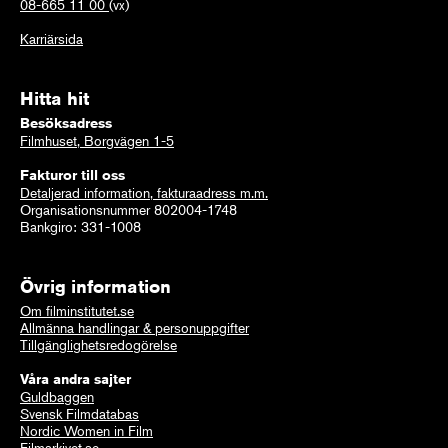
08-665 11 00
(vx)
Karriärsida
Hitta hit
Besöksadress
Filmhuset, Borgvägen 1-5
Fakturor till oss
Detaljerad information, fakturaadress m.m.
Organisationsnummer 802004-1748
Bankgiro: 331-1008
Övrig information
Om filminstitutet.se
Allmänna handlingar & personuppgifter
Tillgänglighetsredogörelse
Våra andra sajter
Guldbaggen
Svensk Filmdatabas
Nordic Women in Film
Filmarkivet.se