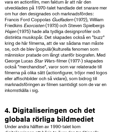
vara en actionfilm, men faktum är att när den
utvecklades på 1970-talet handlade det snarare mer
om hur den designades och marknadsfördes:
Francis Ford Coppolas
Gudfadern
(1972), William
Friedkins
Exorcisten
(1973) och Steven Spielbergs
Hajen
(1975) hade alla tydliga designprofiler och
distinkta musikspår. Det skapades också en ”buzz”
kring de här filmerna, att de var sådana man måste
se, och de blev (populär)kulturella fenomen som
människor pratade om långt utanför biografen. Med
George Lucas
Star W
ars-filmer (1977-) skapades
också ”merchandise”, varor som var relaterade till
filmerna på olika sätt (actionfigurer, tröjor med logos
eller affischbilder och så vidare), som bidrog till
marknadsföringen av filmen samtidigt som de var en
inkomstkälla i sig.
4. Digitaliseringen och det
globala rörliga bildmediet
Under andra hälften av 1990-talet kom