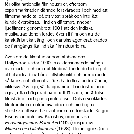
för olika nationella filmindustrier, eftersom
exportmarknaden därmed försvårades i och med att
filmerna hade tal på ett visst språk och inte lätt
kunde översättas. I Indien däremot, innebar
ljudfilmens genombrott 1931 att den indiska
musikaltraditionen fördes över till film och att de
karaktäristiska sång- och dansinslagen etablerades i
de framgångsrika indiska filmindustrierna.
Även om de filmstudior som etablerades i
Hollywood under 1910-talet dominerande många
marknader, och om det filmberättande de bidrog till
att utveckla blev både inflytelserikt och normerande
så fanns det alternativ. Dels hade flera andra länder,
inklusive Sverige, väl fungerande filmindustrier med
egna, ofta i hög grad nationellt färgade, berättelser,
filmstjärnor och genrepreferenser. Dels utvecklades
filmtraditioner utifrån nya idéer och med egna
stilistiska uttryck. I Sovjetunionen utforskade Sergei
Eisenstein och Lew Kuleshov, exempelvis i
Pansarkryssaren Potemkin
(1925) respektive
Mannen med filmkameran
(1928), klippningens (och