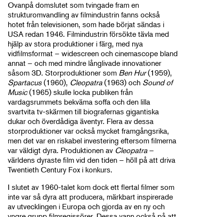
Ovanpå domslutet som tvingade fram en
strukturomvandling av filmindustrin fanns också
hotet från televisionen, som hade börjat sändas i
USA redan 1946. Filmindustrin försökte tävla med
hjälp av stora produktioner i färg, med nya
vidfilmsformat – widescreen och cinemascope bland
annat – och med mindre långlivade innovationer
såsom 3D. Storproduktioner som
Ben Hur
(1959),
Spartacus
(1960),
Cleopatra
(1963) och
Sound of
Music
(1965) skulle locka publiken från
vardagsrummets bekväma soffa och den lilla
svartvita tv-skärmen till biografernas gigantiska
dukar och överdådiga äventyr. Flera av dessa
storproduktioner var också mycket framgångsrika,
men det var en riskabel investering eftersom filmerna
var väldigt dyra. Produktionen av
Cleopatra
–
världens dyraste film vid den tiden – höll på att driva
Twentieth Century Fox i konkurs.
I slutet av 1960-talet kom dock ett flertal filmer som
inte var så dyra att producera, märkbart inspirerade
av utvecklingen i Europa och gjorda av en ny och
yngre grupp filmregissörer. Dessa vann också på att