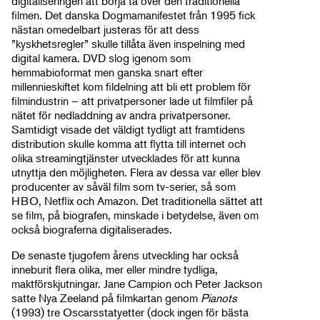
digitaliseringen att börja ta över den traditionella
filmen. Det danska Dogmamanifestet från 1995 fick
nästan omedelbart justeras för att dess
”kyskhetsregler” skulle tillåta även inspelning med
digital kamera. DVD slog igenom som
hemmabioformat men ganska snart efter
millennieskiftet kom fildelning att bli ett problem för
filmindustrin – att privatpersoner lade ut filmfiler på
nätet för nedladdning av andra privatpersoner.
Samtidigt visade det väldigt tydligt att framtidens
distribution skulle komma att flytta till internet och
olika streamingtjänster utvecklades för att kunna
utnyttja den möjligheten. Flera av dessa var eller blev
producenter av såväl film som tv-serier, så som
HBO, Netflix och Amazon. Det traditionella sättet att
se film, på biografen, minskade i betydelse, även om
också biograferna digitaliserades.
De senaste tjugofem årens utveckling har också
inneburit flera olika, mer eller mindre tydliga,
maktförskjutningar. Jane Campion och Peter Jackson
satte Nya Zeeland på filmkartan genom
Pianots
(1993) tre Oscarsstatyetter (dock ingen för bästa