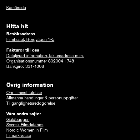
Karriärsida
Hitta hit
Besöksadress
Filmhuset, Borgvägen 1-5
Fakturor till oss
Detaljerad information, fakturaadress m.m.
Organisationsnummer 802004-1748
Bankgiro: 331-1008
Övrig information
Om filminstitutet.se
Allmänna handlingar & personuppgifter
Tillgänglighetsredogörelse
Våra andra sajter
Guldbaggen
Svensk Filmdatabas
Nordic Women in Film
Filmarkivet.se