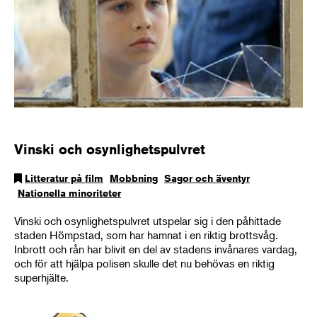
Vinski och osynlighetspulvret
Litteratur på film
Mobbning
Sagor och äventyr
Nationella minoriteter
Vinski och osynlighetspulvret utspelar sig i den påhittade
staden Hömpstad, som har hamnat i en riktig brottsvåg.
Inbrott och rån har blivit en del av stadens invånares vardag,
och för att hjälpa polisen skulle det nu behövas en riktig
superhjälte.