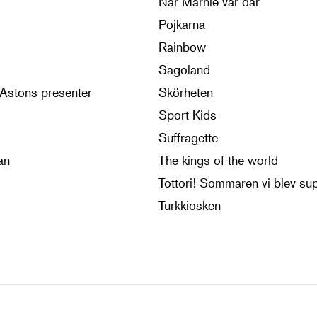
När Marnie var där
Pojkarna
Rainbow
Sagoland
Astons presenter
Skörheten
Sport Kids
Suffragette
an
The kings of the world
Tottori! Sommaren vi blev sup
Turkkiosken