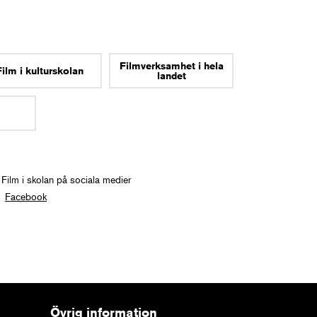
Filmverksamhet i hela
Film i kulturskolan
landet
 Film i skolan på sociala medier
Facebook
Övrig information