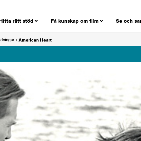
Hitta rätt stöd
Få kunskap om film
Se och sa
edningar
American Heart