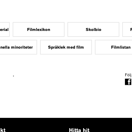
erial
Filmlexikon
Skolbio
nella minoriteter
Språklek med film
Filmlistan
.
Följ
kt
Hitta hit