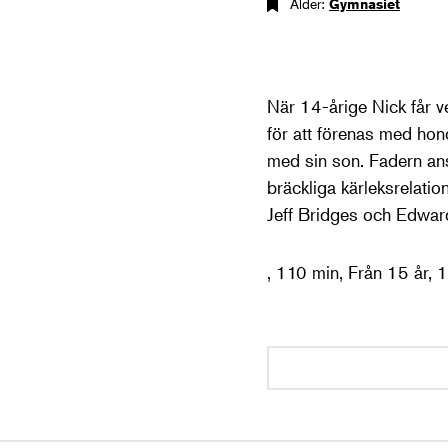
Ålder:
Gymnasiet
När 14-årige Nick får ve
för att förenas med hono
med sin son. Fadern anse
bräckliga kärleksrelation
Jeff Bridges och Edward
, 110 min, Från 15 år, 