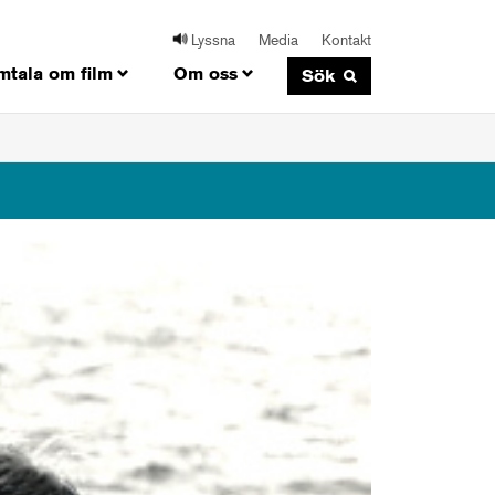
Lyssna
Media
Kontakt
mtala om film
Om oss
Sök