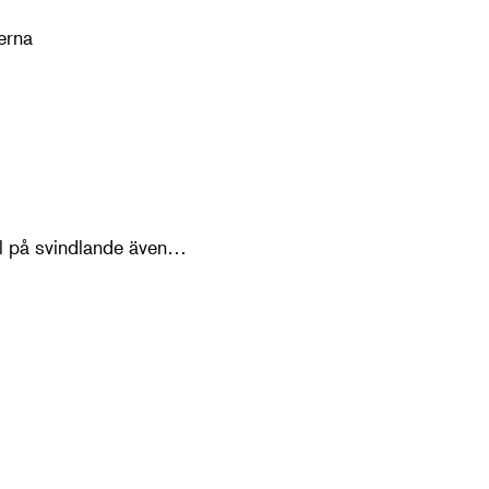
erna
Kalle Stropp och Grodan Boll på svindlande äventyr