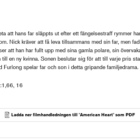
ta att hans far släppts ut efter ett fängelsestraff rymmer han
m. Nick kräver att få leva tillsammans med sin far, men fader
r att han har fullt upp med sina gamla polare, sin övervaka
 till en ny kvinna. Sonen beslutar sig för att till varje pris st
 Furlong spelar far och son i detta gripande familjedrama
1:1,66, 16
Ladda ner filmhandledningen till "American Heart" som PDF