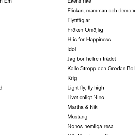
om Em
Ekens rike
Flickan, mamman och demon
Flyttfåglar
Fröken Omöjlig
H is for Happiness
Idol
Jag bor hellre i trädet
Krig
d
Light fly, fly high
Livet enligt Nino
Martha & Niki
Mustang
Nonos hemliga resa