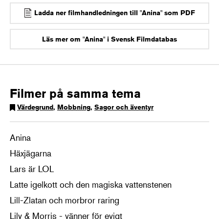
Ladda ner filmhandledningen till "Anina" som PDF
Läs mer om "Anina" i Svensk Filmdatabas
Filmer på samma tema
Värdegrund
,
Mobbning
,
Sagor och äventyr
Anina
Häxjägarna
Lars är LOL
Latte igelkott och den magiska vattenstenen
Lill-Zlatan och morbror raring
Lily & Morris - vänner för evigt