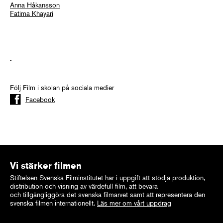
Anna Håkansson
Fatima Khayari
.
Följ Film i skolan på sociala medier
Facebook
Vi stärker filmen
Stiftelsen Svenska Filminstitutet har i uppgift att stödja produktion,
distribution och visning av värdefull film, att bevara
och tillgängliggöra det svenska filmarvet samt att representera den
svenska filmen internationellt.
Läs mer om vårt uppdrag