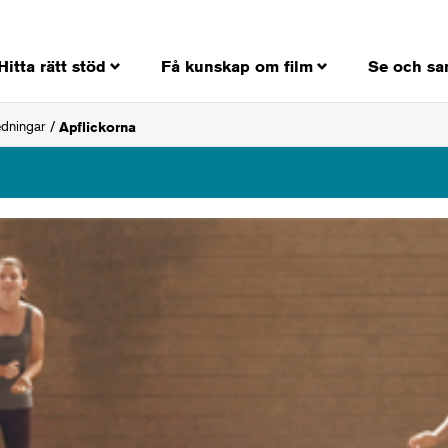
Hitta rätt stöd
Få kunskap om film
Se och sa
edningar
Apflickorna