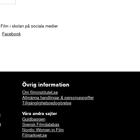
 Film i skolan på sociala medier
Facebook
Övrig information
Om filminstitutet.se
Allmänna handlingar & personuppgifter
Tillgänglighetsredogörelse
Våra andra sajter
s
Guldbaggen
Svensk Filmdatabas
8
Nordic Women in Film
Filmarkivet.se