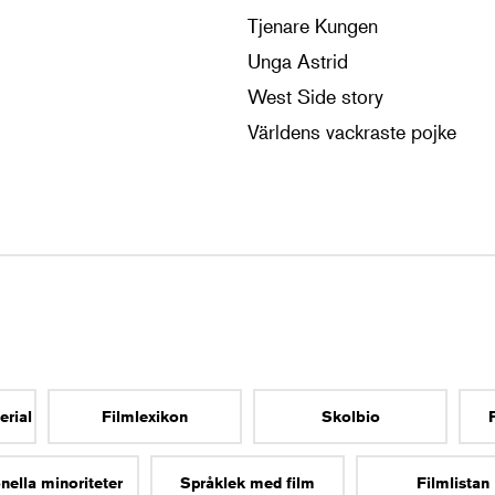
Tjenare Kungen
Unga Astrid
West Side story
Världens vackraste pojke
erial
Filmlexikon
Skolbio
nella minoriteter
Språklek med film
Filmlistan