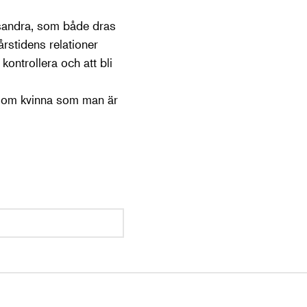
ssandra, som både dras
rstidens relationer
kontrollera och att bli
 som kvinna som man är