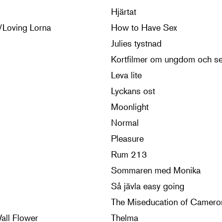
Hjärtat
/Loving Lorna
How to Have Sex
Julies tystnad
Kortfilmer om ungdom och sex
Leva lite
Lyckans ost
Moonlight
Normal
Pleasure
Rum 213
Sommaren med Monika
Så jävla easy going
The Miseducation of Camero
all Flower
Thelma