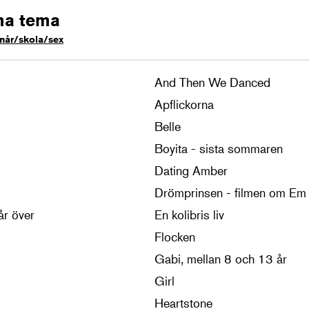
ma tema
når/skola/sex
And Then We Danced
Apflickorna
Belle
Boyita - sista sommaren
Dating Amber
Drömprinsen - filmen om Em
år över
En kolibris liv
Flocken
Gabi, mellan 8 och 13 år
Girl
Heartstone