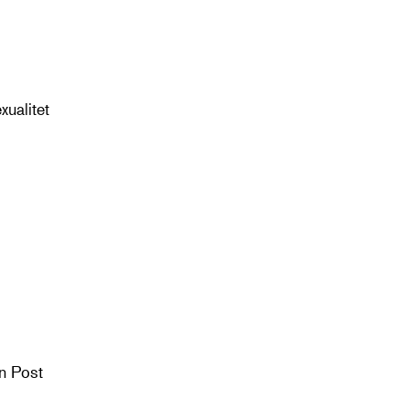
ualitet
n Post