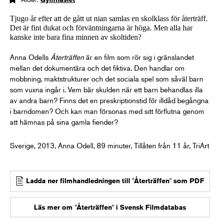
Tjugo år efter att de gått ut nian samlas en skolklass för återträff.
Det är fint dukat och förväntningarna är höga. Men alla har
kanske inte bara fina minnen av skoltiden?
Anna Odells
Återträffen
är en film som rör sig i gränslandet
mellan det dokumentära och det fiktiva. Den handlar om
mobbning, maktstrukturer och det sociala spel som såväl barn
som vuxna ingår i. Vem bär skulden när ett barn behandlas illa
av andra barn? Finns det en preskriptionstid för illdåd begångna
i barndomen? Och kan man försonas med sitt förflutna genom
att hämnas på sina gamla fiender?
Sverige, 2013, Anna Odell, 89 minuter, Tillåten från 11 år, TriArt
Ladda ner filmhandledningen till "Återträffen" som PDF
Läs mer om "Återträffen" i Svensk Filmdatabas