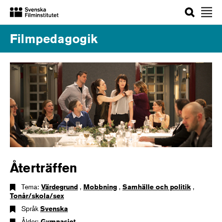
Sök
Filmpedagogik
Återträffen
Tema:
Värdegrund
,
Mobbning
,
Samhälle och politik
,
Tonår/skola/sex
Språk
Svenska
Ålder:
Gymnasiet