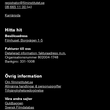
registrator@filminstitutet.se
08-665 11 00
(vx)
Karriärsida
Hitta hit
Besöksadress
Filmhuset, Borgvägen 1-5
Fakturor till oss
Detaljerad information, fakturaadress m.m.
Organisationsnummer 802004-1748
Bankgiro: 331-1008
Övrig information
Om filminstitutet.se
Allmänna handlingar & personuppgifter
Tillgänglighetsredogörelse
Våra andra sajter
Guldbaggen
Svensk Filmdatabas