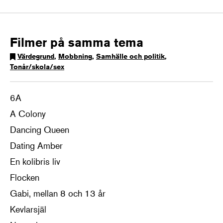
Filmer på samma tema
Värdegrund
,
Mobbning
,
Samhälle och politik
,
Tonår/skola/sex
6A
A Colony
Dancing Queen
Dating Amber
En kolibris liv
Flocken
Gabi, mellan 8 och 13 år
Kevlarsjäl