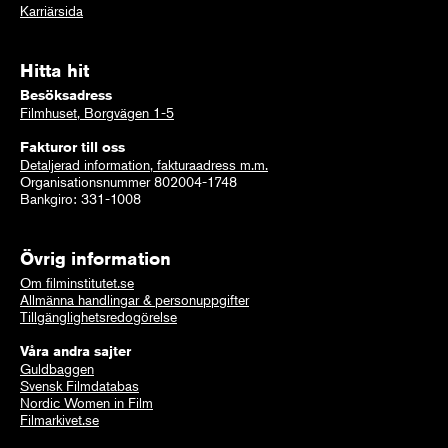
Karriärsida
Hitta hit
Besöksadress
Filmhuset, Borgvägen 1-5
Fakturor till oss
Detaljerad information, fakturaadress m.m.
Organisationsnummer 802004-1748
Bankgiro: 331-1008
Övrig information
Om filminstitutet.se
Allmänna handlingar & personuppgifter
Tillgänglighetsredogörelse
Våra andra sajter
Guldbaggen
Svensk Filmdatabas
Nordic Women in Film
Filmarkivet.se