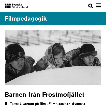
Sök
Filmpedagogik
Barnen från Frostmofjället
Tema:
Litteratur på film
,
Filmklassiker
,
Svenska