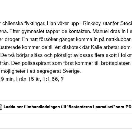
ar chilenska flyktingar. Han växer upp i Rinkeby, utanför St
ena. Efter gymnasiet tappar de kontakten. Manuel dras in 
r droger. En natt försöker gänget komma in på nattklubbar
Frustrerade kommer de till ett diskotek där Kalle arbetar som 
De två börjar slåss och plötsligt avlossas flera skott i folk
ifrån. Den polisaspirant som först kommer till brottsplatse
 möjligheter i ett segregerat Sverige.
19 min, Från 15 år, 1:1.66, 7
Ladda ner filmhandledningen till "Bastarderna i paradiset" som P