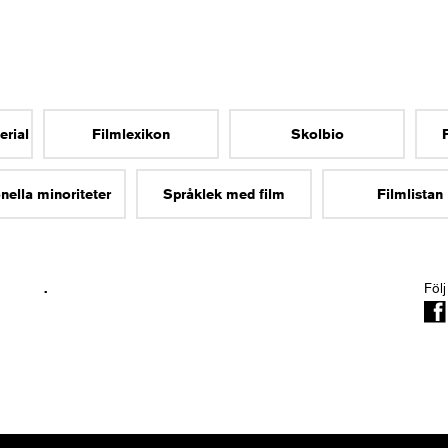
erial
Filmlexikon
Skolbio
nella minoriteter
Språklek med film
Filmlistan
.
Följ