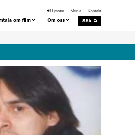
Lyssna
Media
Kontakt
mtala om film
Om oss
Sök