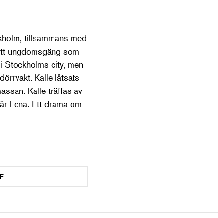
ockholm, tillsammans med
i ett ungdomsgäng som
 i Stockholms city, men
dörrvakt. Kalle låtsats
massan. Kalle träffas av
n är Lena. Ett drama om
DF