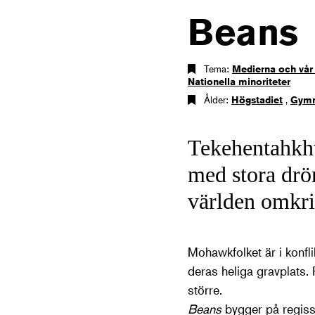
Beans
Tema:
Medierna och vår
Nationella minoriteter
Ålder:
Högstadiet
,
Gymn
Tekehentahkhw
med stora drö
världen omkri
Mohawkfolket är i konfl
deras heliga gravplats. 
större.
Beans
bygger på regiss