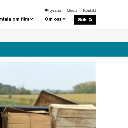
Lyssna
Media
Kontakt
mtala om film
Om oss
Sök