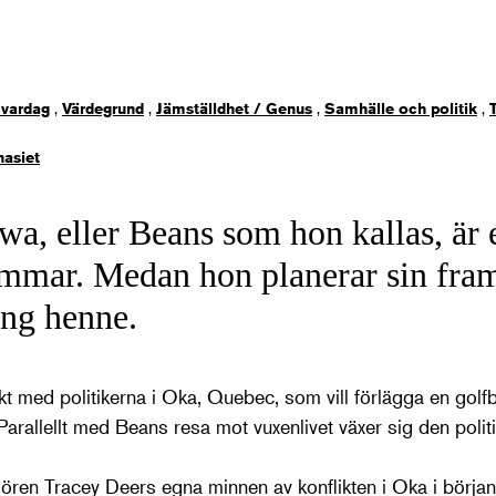
 vardag
,
Värdegrund
,
Jämställdhet / Genus
,
Samhälle och politik
,
asiet
a, eller Beans som hon kallas, är e
mmar. Medan hon planerar sin fram
ng henne.
ikt med politikerna i Oka, Quebec, som vill förlägga en gol
Parallellt med Beans resa mot vuxenlivet växer sig den politis
ören Tracey Deers egna minnen av konflikten i Oka i början