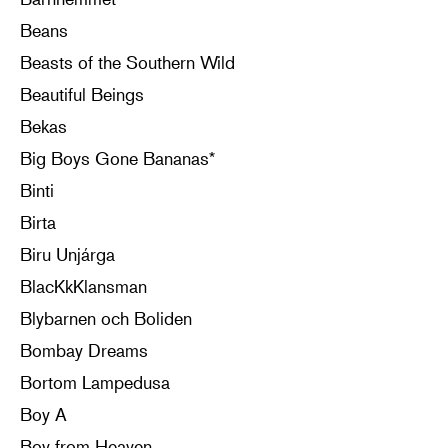
Beans
Beasts of the Southern Wild
Beautiful Beings
Bekas
Big Boys Gone Bananas*
Binti
Birta
Biru Unjárga
BlacKkKlansman
Blybarnen och Boliden
Bombay Dreams
Bortom Lampedusa
Boy A
Boy from Heaven