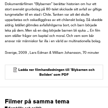
Dokumentärfilmen “Blybarnen” berättar historien om hur ett
stort svenskt gruvbolag på 80-talet skickade sitt avfall av giftiga
tungmetaller till en stad i Chile. Tanken var att det skulle
upparbetas och oskadliggöras av ett chilenskt bolag. Så skedde
aldrig. Istället glömdes avfallshögarna bort, och barn började
leka på dem. Men så en dag började barnen bli sjuka ... En film
som ställer frågor om kapital och moral. Och vem som bär
ansvar när människor far illa i en värld av multinationella bolag.
Sverige, 2009 , Lars Edman & William Johansson, 70 minuter
Ladda ner filmhandledningen till "Blybarnen och
Boliden" som PDF
Filmer på samma tema
Samhälle och politik