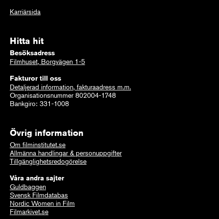
Karriärsida
Hitta hit
Besöksadress
Filmhuset, Borgvägen 1-5
Fakturor till oss
Detaljerad information, fakturaadress m.m.
Organisationsnummer 802004-1748
Bankgiro: 331-1008
Övrig information
Om filminstitutet.se
Allmänna handlingar & personuppgifter
Tillgänglighetsredogörelse
Våra andra sajter
Guldbaggen
Svensk Filmdatabas
Nordic Women in Film
Filmarkivet.se