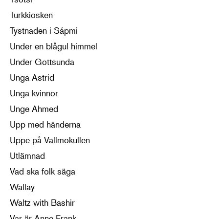
Turkkiosken
Tystnaden i Sápmi
Under en blågul himmel
Under Gottsunda
Unga Astrid
Unga kvinnor
Unge Ahmed
Upp med händerna
Uppe på Vallmokullen
Utlämnad
Vad ska folk säga
Wallay
Waltz with Bashir
Var är Anne Frank