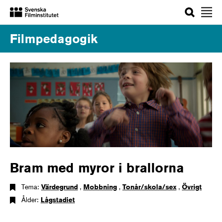
Sök
Filmpedagogik
Bram med myror i brallorna
Tema:
Värdegrund
,
Mobbning
,
Tonår/skola/sex
,
Övrigt
Ålder:
Lågstadiet