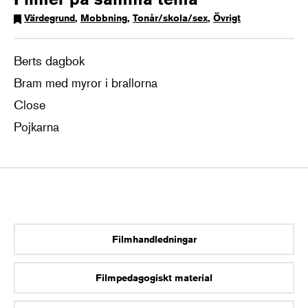
Värdegrund
,
Mobbning
,
Tonår/skola/sex
,
Övrigt
Berts dagbok
Bram med myror i brallorna
Close
Pojkarna
Filmhandledningar
Filmpedagogiskt material