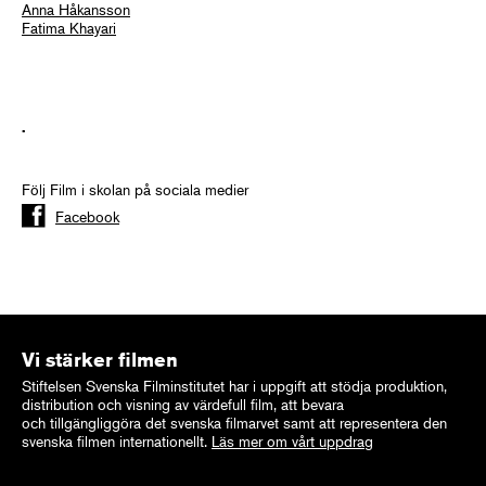
Anna Håkansson
Fatima Khayari
.
Följ Film i skolan på sociala medier
Facebook
Vi stärker filmen
Stiftelsen Svenska Filminstitutet har i uppgift att stödja produktion,
distribution och visning av värdefull film, att bevara
och tillgängliggöra det svenska filmarvet samt att representera den
svenska filmen internationellt.
Läs mer om vårt uppdrag