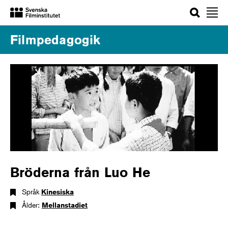
Sök
Filmpedagogik
Bröderna från Luo He
Språk
Kinesiska
Ålder:
Mellanstadiet