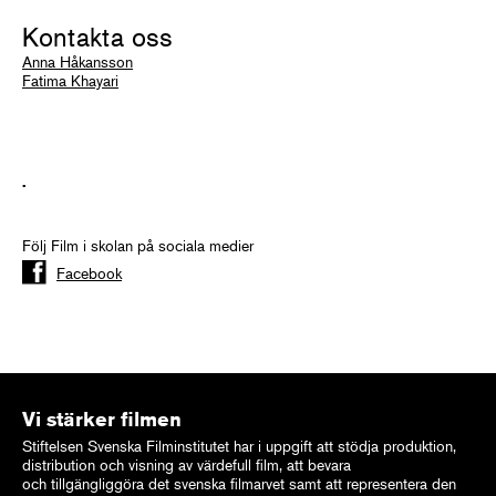
Kontakta oss
Anna Håkansson
Fatima Khayari
.
Följ Film i skolan på sociala medier
Facebook
Vi stärker filmen
Stiftelsen Svenska Filminstitutet har i uppgift att stödja produktion,
distribution och visning av värdefull film, att bevara
och tillgängliggöra det svenska filmarvet samt att representera den