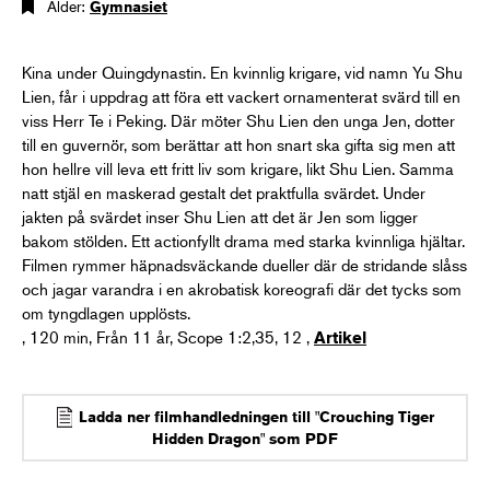
Ålder:
Gymnasiet
Kina under Quingdynastin. En kvinnlig krigare, vid namn Yu Shu
Lien, får i uppdrag att föra ett vackert ornamenterat svärd till en
viss Herr Te i Peking. Där möter Shu Lien den unga Jen, dotter
till en guvernör, som berättar att hon snart ska gifta sig men att
hon hellre vill leva ett fritt liv som krigare, likt Shu Lien. Samma
natt stjäl en maskerad gestalt det praktfulla svärdet. Under
jakten på svärdet inser Shu Lien att det är Jen som ligger
bakom stölden. Ett actionfyllt drama med starka kvinnliga hjältar.
Filmen rymmer häpnadsväckande dueller där de stridande slåss
och jagar varandra i en akrobatisk koreografi där det tycks som
om tyngdlagen upplösts.
, 120 min, Från 11 år, Scope 1:2,35, 12 ,
Artikel
Ladda ner filmhandledningen till "Crouching Tiger
Hidden Dragon" som PDF