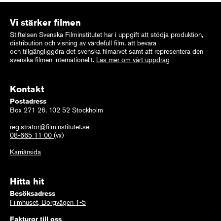
Vi stärker filmen
Stiftelsen Svenska Filminstitutet har i uppgift att stödja produktion,
distribution och visning av värdefull film, att bevara
och tillgängliggöra det svenska filmarvet samt att representera den
svenska filmen internationellt.
Läs mer om vårt uppdrag
Kontakt
Postadress
Box 271 26, 102 52 Stockholm
registrator@filminstitutet.se
08-665 11 00
(vx)
Karriärsida
Hitta hit
Besöksadress
Filmhuset, Borgvägen 1-5
Fakturor till oss