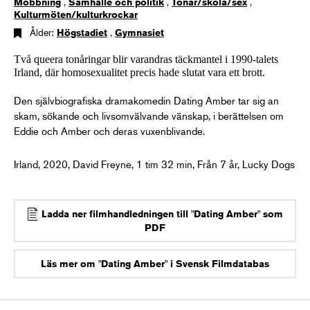
Mobbning
,
Samhälle och politik
,
Tonår/skola/sex
,
Kulturmöten/kulturkrockar
Ålder:
Högstadiet
,
Gymnasiet
Två queera tonåringar blir varandras täckmantel i 1990-talets
Irland, där homosexualitet precis hade slutat vara ett brott.
Den självbiografiska dramakomedin Dating Amber tar sig an
skam, sökande och livsomvälvande vänskap, i berättelsen om
Eddie och Amber och deras vuxenblivande.
Irland, 2020, David Freyne, 1 tim 32 min, Från 7 år, Lucky Dogs
Ladda ner filmhandledningen till "Dating Amber" som
PDF
Läs mer om "Dating Amber" i Svensk Filmdatabas