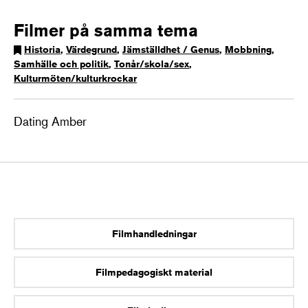
Filmer på samma tema
Historia
,
Värdegrund
,
Jämställdhet / Genus
,
Mobbning
,
Samhälle och politik
,
Tonår/skola/sex
,
Kulturmöten/kulturkrockar
Dating Amber
Filmhandledningar
Filmpedagogiskt material