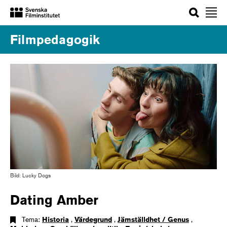
Sök
Filmpedagogik
Bild: Lucky Dogs
Dating Amber
Tema:
Historia
,
Värdegrund
,
Jämställdhet / Genus
,