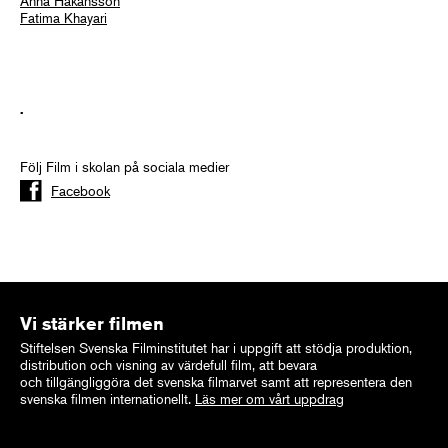
Anna Håkansson
Fatima Khayari
.
Följ Film i skolan på sociala medier
Facebook
Vi stärker filmen
Stiftelsen Svenska Filminstitutet har i uppgift att stödja produktion,
distribution och visning av värdefull film, att bevara
och tillgängliggöra det svenska filmarvet samt att representera den
svenska filmen internationellt.
Läs mer om vårt uppdrag