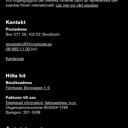
och tillgängliggöra det svenska filmarvet samt att representera den
svenska filmen internationellt.
Läs mer om vårt uppdrag
Kontakt
Postadress
Box 271 26, 102 52 Stockholm
registrator@filminstitutet.se
08-665 11 00
(vx)
Karriärsida
Hitta hit
Besöksadress
Filmhuset, Borgvägen 1-5
Fakturor till oss
Detaljerad information, fakturaadress m.m.
Organisationsnummer 802004-1748
Bankgiro: 331-1008