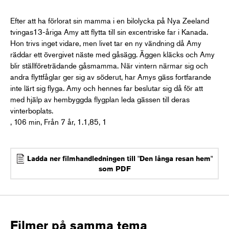
Efter att ha förlorat sin mamma i en bilolycka på Nya Zeeland
tvingas13-åriga Amy att flytta till sin excentriske far i Kanada.
Hon trivs inget vidare, men livet tar en ny vändning då Amy
räddar ett övergivet näste med gåsägg. Äggen kläcks och Amy
blir ställföreträdande gåsmamma. När vintern närmar sig och
andra flyttfåglar ger sig av söderut, har Amys gäss fortfarande
inte lärt sig flyga. Amy och hennes far beslutar sig då för att
med hjälp av hembyggda flygplan leda gässen till deras
vinterboplats.
, 106 min, Från 7 år, 1.1,85, 1
Ladda ner filmhandledningen till "Den långa resan hem"
som PDF
Filmer på samma tema