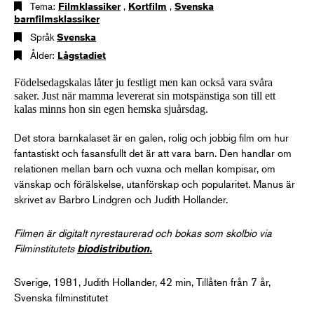
Tema:
Filmklassiker
,
Kortfilm
,
Svenska
barnfilmsklassiker
Språk
Svenska
Ålder:
Lågstadiet
Födelsedagskalas låter ju festligt men kan också vara svåra
saker. Just när mamma levererat sin motspänstiga son till ett
kalas minns hon sin egen hemska sjuårsdag.
Det stora barnkalaset är en galen, rolig och jobbig film om hur
fantastiskt och fasansfullt det är att vara barn. Den handlar om
relationen mellan barn och vuxna och mellan kompisar, om
vänskap och förälskelse, utanförskap och popularitet. Manus är
skrivet av Barbro Lindgren och Judith Hollander.
Filmen är digitalt nyrestaurerad och bokas som skolbio via
Filminstitutets
biodistribution
.
Sverige, 1981, Judith Hollander, 42 min, Tillåten från 7 år,
Svenska filminstitutet