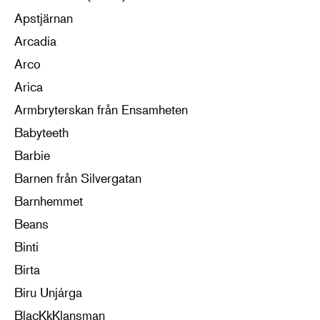
Apstjärnan
Arcadia
Arco
Arica
Armbryterskan från Ensamheten
Babyteeth
Barbie
Barnen från Silvergatan
Barnhemmet
Beans
Binti
Birta
Biru Unjárga
BlacKkKlansman