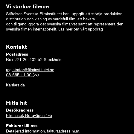
Vi stärker filmen
Stiftelsen Svenska Filminstitutet har i uppgift att stödja produktion,
distribution och visning av värdefull film, att bevara
och tillgängliggöra det svenska filmarvet samt att representera den
svenska filmen internationellt.
Läs mer om vårt uppdrag
Kontakt
Postadress
Box 271 26, 102 52 Stockholm
registrator@filminstitutet.se
08-665 11 00
(vx)
Karriärsida
Hitta hit
Besöksadress
Filmhuset, Borgvägen 1-5
Fakturor till oss
Detaljerad information, fakturaadress m.m.