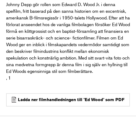
Johnny Depp gör rollen som Edward D. Wood Jr. i denna
spelfilm, fritt baserad på den sanna historien om en excentrisk,
amerikansk B-filmsregissör i 1950-talets Hollywood. Efter att ha
förlorat anseendet hos de vanliga filmbolagen försöker Ed Wood
förmå en köttgrossist och en baptist-församling att finansiera en
serie bisarraskräck- och science- fictionfilmer. Filmen om Ed
Wood ger en inblick i filmskapandets vedermödor samtidigt som
den beskriver filmindustrins konflikt mellan ekonomisk
spekulation och konstnärlig ambition. Med sitt svart-vita foto och
sina medvetna formgrepp är denna film i sig själv en hyllning till
Ed Woods egensinniga stil som filmberättare.
, 1
Ladda ner filmhandledningen till "Ed Wood" som PDF