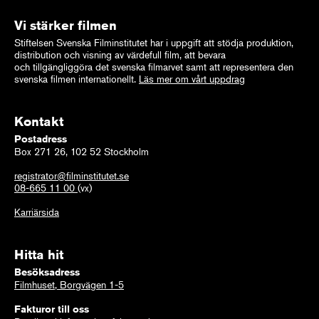
Vi stärker filmen
Stiftelsen Svenska Filminstitutet har i uppgift att stödja produktion,
distribution och visning av värdefull film, att bevara
och tillgängliggöra det svenska filmarvet samt att representera den
svenska filmen internationellt.
Läs mer om vårt uppdrag
Kontakt
Postadress
Box 271 26, 102 52 Stockholm
registrator@filminstitutet.se
08-665 11 00
(vx)
Karriärsida
Hitta hit
Besöksadress
Filmhuset, Borgvägen 1-5
Fakturor till oss