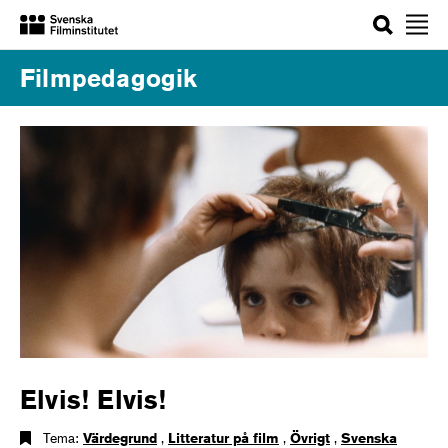
Sök
Filmpedagogik
Elvis! Elvis!
Tema:
Värdegrund
,
Litteratur på film
,
Övrigt
,
Svenska