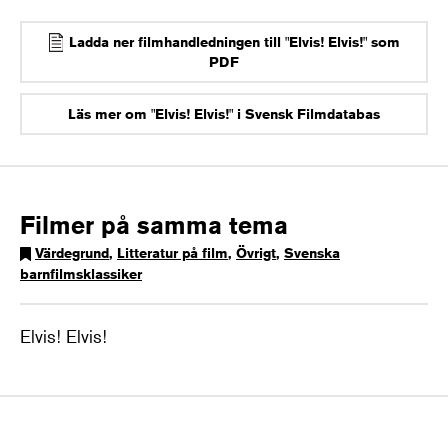
Ladda ner filmhandledningen till "Elvis! Elvis!" som
PDF
Läs mer om "Elvis! Elvis!" i Svensk Filmdatabas
Filmer på samma tema
Värdegrund
,
Litteratur på film
,
Övrigt
,
Svenska
barnfilmsklassiker
Elvis! Elvis!