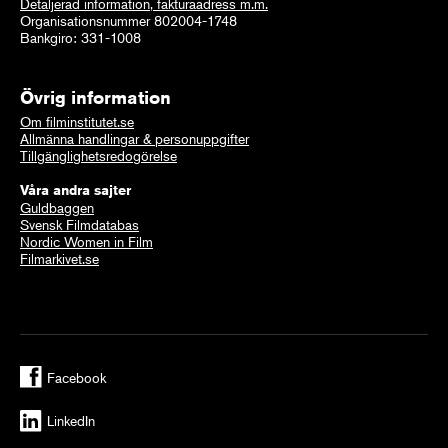
Detaljerad information, fakturaadress m.m.
Organisationsnummer 802004-1748
Bankgiro: 331-1008
Övrig information
Om filminstitutet.se
Allmänna handlingar & personuppgifter
Tillgänglighetsredogörelse
Våra andra sajter
Guldbaggen
Svensk Filmdatabas
Nordic Women in Film
Filmarkivet.se
Facebook
LinkedIn