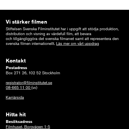
Vi stärker filmen
Stiftelsen Svenska Filminstitutet har i uppgift att stödja produktion,
distribution och visning av värdefull film, att bevara
och tillgängliggöra det svenska filmarvet samt att representera den
svenska filmen internationellt.
Läs mer om vårt uppdrag
Kontakt
Postadress
Box 271 26, 102 52 Stockholm
registrator@filminstitutet.se
08-665 11 00
(vx)
Karriärsida
Hitta hit
Besöksadress
Filmhuset, Borgvägen 1-5