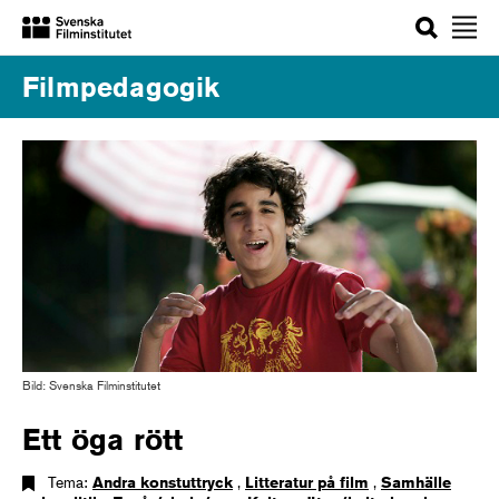
Sök
Filmpedagogik
Bild: Svenska Filminstitutet
Ett öga rött
Tema:
Andra konstuttryck
,
Litteratur på film
,
Samhälle