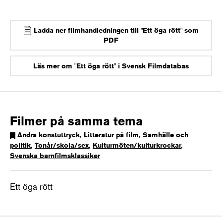
Ladda ner filmhandledningen till "Ett öga rött" som
PDF
Läs mer om "Ett öga rött" i Svensk Filmdatabas
Filmer på samma tema
Andra konstuttryck
,
Litteratur på film
,
Samhälle och
politik
,
Tonår/skola/sex
,
Kulturmöten/kulturkrockar
,
Svenska barnfilmsklassiker
Ett öga rött