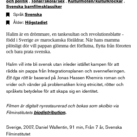
och politik
,
Tonår/skola/sex
,
Kulturmöten/kulturkrockar
,
Svenska barnfilmsklassiker
Språk
Svenska
Ålder:
Högstadiet
Halim är en drömmare, en tankesultan och revolutionsblatte -
född i Sverige av marockanska föräldrar. När hans mamma
plötsligt dör vill pappan glömma det förflutna, flytta från förorten
och bara prata svenska.
Halim vill inte bli svensk utan inleder istället kampen för att
rädda sin pappa från Integrationsplanen och svennefieringen.
Ett öga rött
är baserad på Jonas Hassen Khemiris roman och
vrider och vänder på problematiken kring etnicitet, rötter och
språkets betydelse för att skapa sig en identitet.
Filmen är digitalt nyrestaurerad och bokas som skolbio via
Filminstitutets
biodistribution
.
Sverige, 2007, Daniel Wallentin, 91 min, Från 7 år, Svenska
Filminstitutet