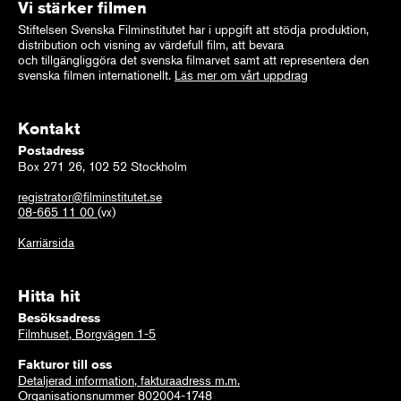
Vi stärker filmen
Stiftelsen Svenska Filminstitutet har i uppgift att stödja produktion,
distribution och visning av värdefull film, att bevara
och tillgängliggöra det svenska filmarvet samt att representera den
svenska filmen internationellt.
Läs mer om vårt uppdrag
Kontakt
Postadress
Box 271 26, 102 52 Stockholm
registrator@filminstitutet.se
08-665 11 00
(vx)
Karriärsida
Hitta hit
Besöksadress
Filmhuset, Borgvägen 1-5
Fakturor till oss
Detaljerad information, fakturaadress m.m.
Organisationsnummer 802004-1748