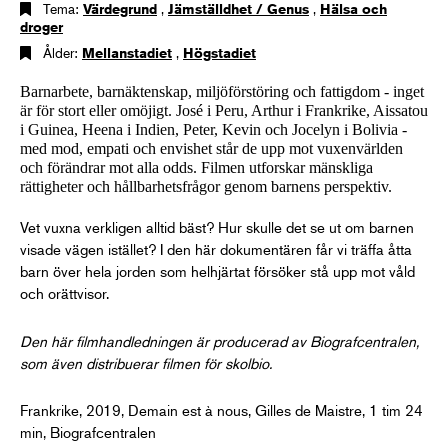
Tema:
Värdegrund
,
Jämställdhet / Genus
,
Hälsa och
droger
Ålder:
Mellanstadiet
,
Högstadiet
Barnarbete, barnäktenskap, miljöförstöring och fattigdom - inget
är för stort eller omöjigt. José i Peru, Arthur i Frankrike, Aissatou
i Guinea, Heena i Indien, Peter, Kevin och Jocelyn i Bolivia -
med mod, empati och envishet står de upp mot vuxenvärlden
och förändrar mot alla odds. Filmen utforskar mänskliga
rättigheter och hållbarhetsfrågor genom barnens perspektiv.
Vet vuxna verkligen alltid bäst? Hur skulle det se ut om barnen
visade vägen istället? I den här dokumentären får vi träffa åtta
barn över hela jorden som helhjärtat försöker stå upp mot våld
och orättvisor.
Den här filmhandledningen är producerad av Biografcentralen,
som även distribuerar filmen för skolbio.
Frankrike, 2019, Demain est à nous, Gilles de Maistre, 1 tim 24
min, Biografcentralen