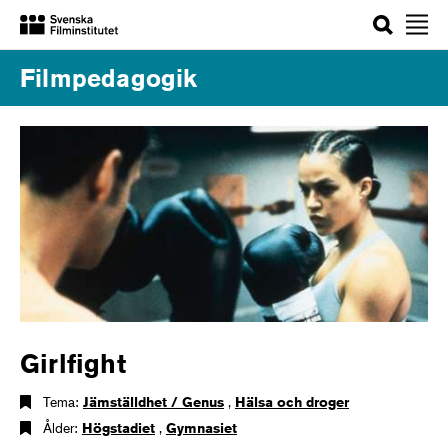
Sök
Filmpedagogik
Girlfight
Tema:
Jämställdhet / Genus
,
Hälsa och droger
Ålder:
Högstadiet
,
Gymnasiet