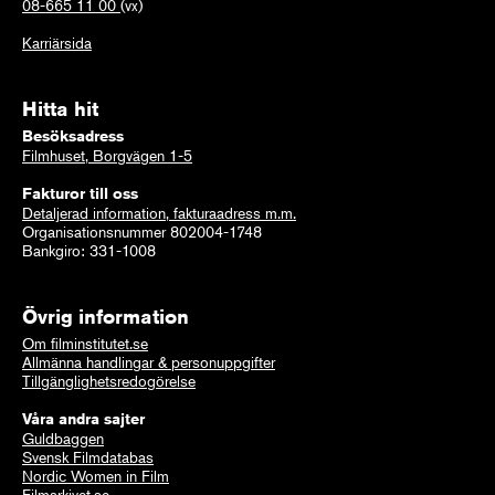
08-665 11 00
(vx)
Karriärsida
Hitta hit
Besöksadress
Filmhuset, Borgvägen 1-5
Fakturor till oss
Detaljerad information, fakturaadress m.m.
Organisationsnummer 802004-1748
Bankgiro: 331-1008
Övrig information
Om filminstitutet.se
Allmänna handlingar & personuppgifter
Tillgänglighetsredogörelse
Våra andra sajter
Guldbaggen
Svensk Filmdatabas
Nordic Women in Film
Filmarkivet.se