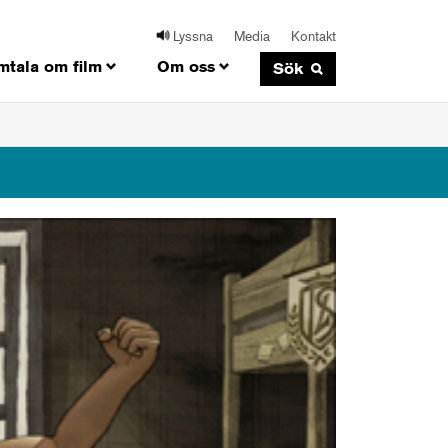
Lyssna
Media
Kontakt
mtala om film
Om oss
Sök