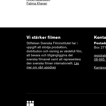
Fatima Khayari
Vi stärker filmen
Konta
Stiftelsen Svenska Filminstitutet har i
Postad
uppgift att stödja produktion,
Box 271
distribution och visning av värdefull film,
att bevara och tillgängliggöra det
registrat
svenska filmarvet samt att representera
08-665
den svenska filmen internationellt.
Läs
mer om vårt uppdrag
Karriärs