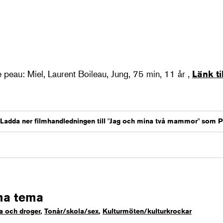
e peau: Miel, Laurent Boileau, Jung, 75 min, 11 år ,
Länk ti
Ladda ner filmhandledningen till "Jag och mina två mammor" som 
ma tema
a och droger
,
Tonår/skola/sex
,
Kulturmöten/kulturkrockar