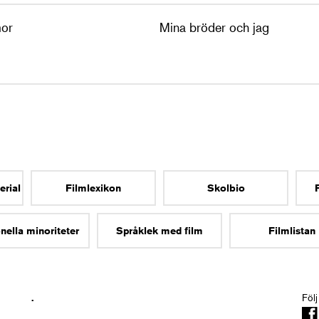
mor
Mina bröder och jag
erial
Filmlexikon
Skolbio
nella minoriteter
Språklek med film
Filmlistan
.
Följ