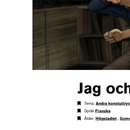
Jag oc
Tema:
Andra konstuttry
Språk
Franska
Ålder:
Högstadiet
,
Gymn