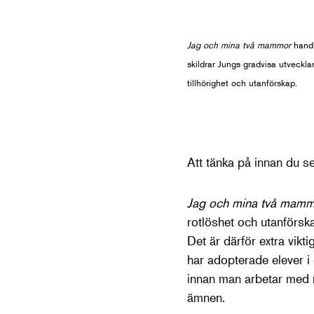
Jag och mina två mammor
handl
skildrar Jungs gradvisa utveckl
tillhörighet och utanförskap.
Att tänka på innan du s
Jag och mina två mam
rotlöshet och utanförsk
Det är därför extra vik
har adopterade elever i
innan man arbetar med ma
ämnen.