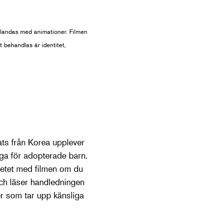
landas med animationer. Filmen
 behandlas är identitet,
ats från Korea upplever
åga för adopterade barn.
betet med filmen om du
och läser handledningen
mer som tar upp känsliga