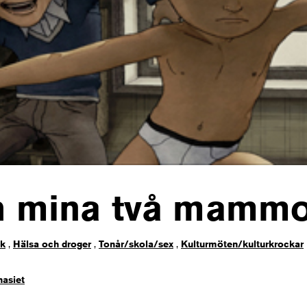
h mina två mamm
ck
,
Hälsa och droger
,
Tonår/skola/sex
,
Kulturmöten/kulturkrockar
asiet