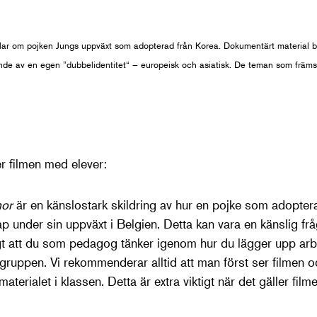
ar om pojken Jungs uppväxt som adopterad från Korea. Dokumentärt material b
ande av en egen ”dubbelidentitet“ – europeisk och asiatisk. De teman som främst
er filmen med elever:
mor
är en känslostark skildring av hur en pojke som adopter
ap under sin uppväxt i Belgien. Detta kan vara en känslig fr
tigt att du som pedagog tänker igenom hur du lägger upp ar
 gruppen. Vi rekommenderar alltid att man först ser filmen 
terialet i klassen. Detta är extra viktigt när det gäller fil