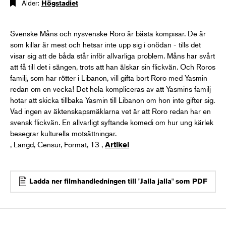
Ålder:
Högstadiet
Svenske Måns och nysvenske Roro är bästa kompisar. De är
som killar är mest och hetsar inte upp sig i onödan - tills det
visar sig att de båda står inför allvarliga problem. Måns har svårt
att få till det i sängen, trots att han älskar sin flickvän. Och Roros
familj, som har rötter i Libanon, vill gifta bort Roro med Yasmin
redan om en vecka! Det hela kompliceras av att Yasmins familj
hotar att skicka tillbaka Yasmin till Libanon om hon inte gifter sig.
Vad ingen av äktenskapsmäklarna vet är att Roro redan har en
svensk flickvän. En allvarligt syftande komedi om hur ung kärlek
besegrar kulturella motsättningar.
, Langd, Censur, Format, 13 ,
Artikel
Ladda ner filmhandledningen till "Jalla jalla" som PDF