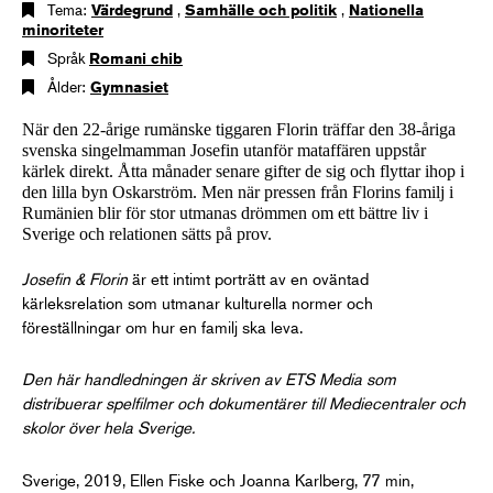
Tema:
Värdegrund
,
Samhälle och politik
,
Nationella
minoriteter
Språk
Romani chib
Ålder:
Gymnasiet
När den 22-årige rumänske tiggaren Florin träffar den 38-åriga
svenska singelmamman Josefin utanför mataffären uppstår
kärlek direkt. Åtta månader senare gifter de sig och flyttar ihop i
den lilla byn Oskarström. Men när pressen från Florins familj i
Rumänien blir för stor utmanas drömmen om ett bättre liv i
Sverige och relationen sätts på prov.
Josefin & Florin
är ett intimt porträtt av en oväntad
kärleksrelation som utmanar kulturella normer och
föreställningar om hur en familj ska leva.
Den här handledningen är skriven av ETS Media som
distribuerar spelfilmer och dokumentärer till Mediecentraler och
skolor över hela Sverige.
Sverige, 2019, Ellen Fiske och Joanna Karlberg, 77 min,