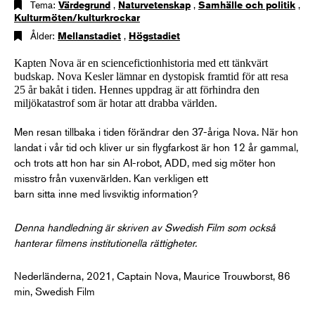
Tema:
Värdegrund
,
Naturvetenskap
,
Samhälle och politik
,
Kulturmöten/kulturkrockar
Ålder:
Mellanstadiet
,
Högstadiet
Kapten Nova är en sciencefictionhistoria med ett tänkvärt
budskap. Nova Kesler lämnar en dystopisk framtid för att resa
25 år bakåt i tiden. Hennes uppdrag är att förhindra den
miljökatastrof som är hotar att drabba världen.
Men resan tillbaka i tiden förändrar den 37-åriga Nova. När hon
landat i vår tid och kliver ur sin flygfarkost är hon 12 år gammal,
och trots att hon har sin AI-robot, ADD, med sig möter hon
misstro från vuxenvärlden. Kan verkligen ett
barn sitta inne med livsviktig information?
Denna handledning är skriven av Swedish Film som också
hanterar filmens institutionella rättigheter.
Nederländerna, 2021, Captain Nova, Maurice Trouwborst, 86
min, Swedish Film