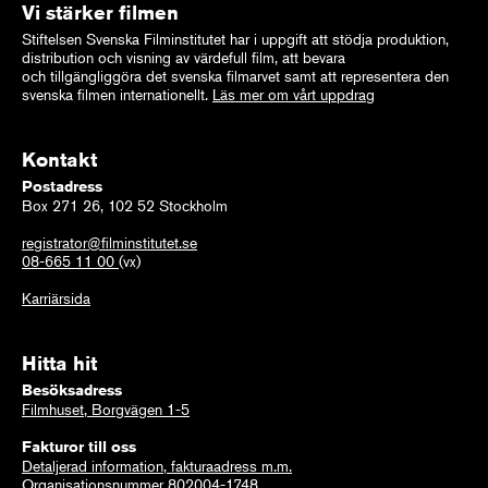
Vi stärker filmen
Stiftelsen Svenska Filminstitutet har i uppgift att stödja produktion,
distribution och visning av värdefull film, att bevara
och tillgängliggöra det svenska filmarvet samt att representera den
svenska filmen internationellt.
Läs mer om vårt uppdrag
Kontakt
Postadress
Box 271 26, 102 52 Stockholm
registrator@filminstitutet.se
08-665 11 00
(vx)
Karriärsida
Hitta hit
Besöksadress
Filmhuset, Borgvägen 1-5
Fakturor till oss
Detaljerad information, fakturaadress m.m.
Organisationsnummer 802004-1748