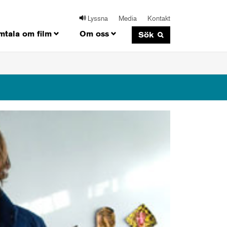
Lyssna
Media
Kontakt
mtala om film
Om oss
Sök