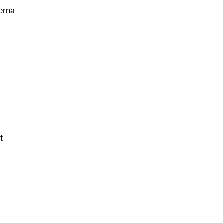
erna
t