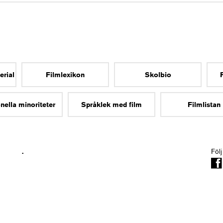
erial
Filmlexikon
Skolbio
nella minoriteter
Språklek med film
Filmlistan
.
Följ