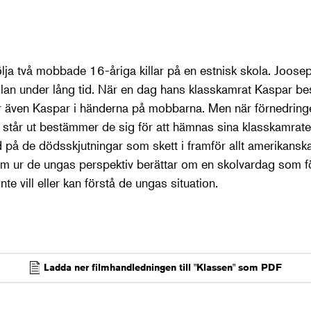
ölja två mobbade 16-åriga killar på en estnisk skola. Joosep
lan under lång tid. När en dag hans klasskamrat Kaspar bes
 även Kaspar i händerna på mobbarna. Men när förnedringen
re står ut bestämmer de sig för att hämnas sina klasskamrate
d på de dödsskjutningar som skett i framför allt amerikanska
m ur de ungas perspektiv berättar om en skolvardag som förv
te vill eller kan förstå de ungas situation.
Ladda ner filmhandledningen till "Klassen" som PDF