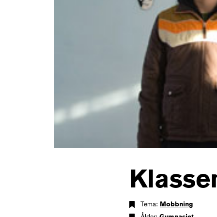
Klasse
Tema:
Mobbning
Ålder:
Gymnasiet