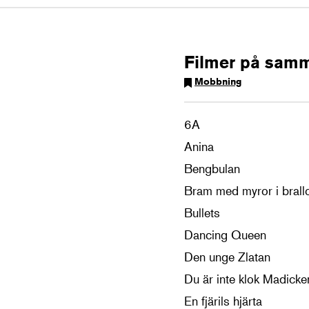
Filmer på sam
Mobbning
6A
Anina
Bengbulan
Bram med myror i brall
Bullets
Dancing Queen
Den unge Zlatan
Du är inte klok Madicke
En fjärils hjärta