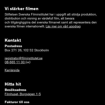
Vi stärker filmen
Stiftelsen Svenska Filminstitutet har i uppgift att stödja produktion,
distribution och visning av värdefull film, att bevara
och tillgängliggöra det svenska filmarvet samt att representera den
svenska filmen internationellt.
Läs mer om vårt uppdrag
Kontakt
Postadress
Box 271 26, 102 52 Stockholm
registrator@filminstitutet.se
08-665 11 00
(vx)
Karriärsida
Hitta hit
Besöksadress
Filmhuset, Borgvägen 1-5
Fakturor till oss