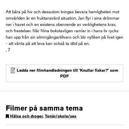
Att bära på hiv och dessutom tvingas bevara hemligheten mot
omvärlden är en fruktansvärd situation. Jan flyr i sina drömmar
ner i havet och en existens oberoende av verklighetens krav,
och frestelser. När Nina bokstavligen ramlar in i hans liv rycks
han upp från sin sömngångartillvaro och blir nyfiken på livet igen
- att vänta på att leva kan också ta död på en.
, 7
Ladda ner filmhandledningen till "Knullar fiskar?" som
PDF
Filmer på samma tema
Hälsa och droger
,
Tonår/skola/sex