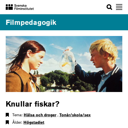
Sök
Filmpedagogik
Knullar fiskar?
Tema:
Hälsa och droger
,
Tonår/skola/sex
Ålder:
Högstadiet