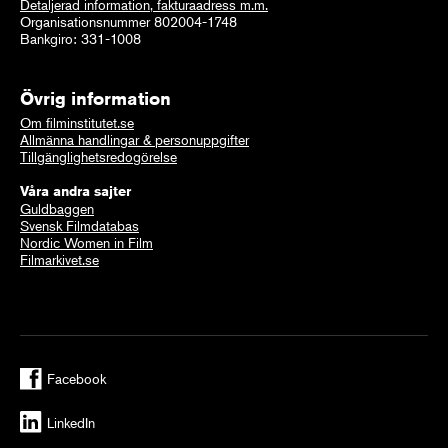
Detaljerad information, fakturaadress m.m.
Organisationsnummer 802004-1748
Bankgiro: 331-1008
Övrig information
Om filminstitutet.se
Allmänna handlingar & personuppgifter
Tillgänglighetsredogörelse
Våra andra sajter
Guldbaggen
Svensk Filmdatabas
Nordic Women in Film
Filmarkivet.se
Facebook
LinkedIn