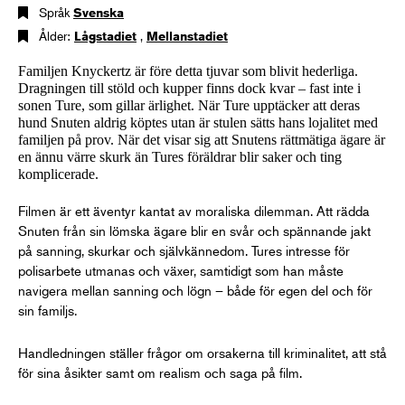
Språk
Svenska
Ålder:
Lågstadiet
,
Mellanstadiet
Familjen Knyckertz är före detta tjuvar som blivit hederliga.
Dragningen till stöld och kupper finns dock kvar – fast inte i
sonen Ture, som gillar ärlighet. När Ture upptäcker att deras
hund Snuten aldrig köptes utan är stulen sätts hans lojalitet med
familjen på prov. När det visar sig att Snutens rättmätiga ägare är
en ännu värre skurk än Tures föräldrar blir saker och ting
komplicerade.
Filmen är ett äventyr kantat av moraliska dilemman. Att rädda
Snuten från sin lömska ägare blir en svår och spännande jakt
på sanning, skurkar och självkännedom. Tures intresse för
polisarbete utmanas och växer, samtidigt som han måste
navigera mellan sanning och lögn – både för egen del och för
sin familjs.
Handledningen ställer frågor om orsakerna till kriminalitet, att stå
för sina åsikter samt om realism och saga på film.