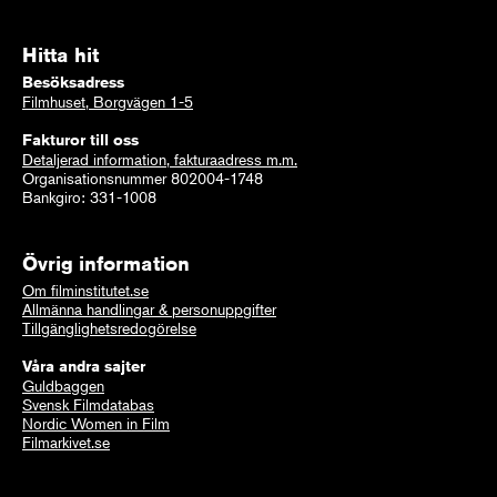
Hitta hit
Besöksadress
Filmhuset, Borgvägen 1-5
Fakturor till oss
Detaljerad information, fakturaadress m.m.
Organisationsnummer 802004-1748
Bankgiro: 331-1008
Övrig information
Om filminstitutet.se
Allmänna handlingar & personuppgifter
Tillgänglighetsredogörelse
Våra andra sajter
Guldbaggen
Svensk Filmdatabas
Nordic Women in Film
Filmarkivet.se