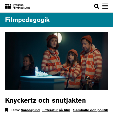
Sök
Filmpedagogik
Knyckertz och snutjakten
Tema:
Värdegrund
,
Litteratur på film
,
Samhälle och politik