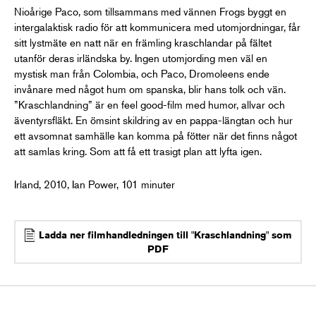
Nioårige Paco, som tillsammans med vännen Frogs byggt en
intergalaktisk radio för att kommunicera med utomjordningar, får
sitt lystmäte en natt när en främling kraschlandar på fältet
utanför deras irländska by. Ingen utomjording men väl en
mystisk man från Colombia, och Paco, Dromoleens ende
invånare med något hum om spanska, blir hans tolk och vän.
”Kraschlandning” är en feel good-film med humor, allvar och
äventyrsfläkt. En ömsint skildring av en pappa-längtan och hur
ett avsomnat samhälle kan komma på fötter när det finns något
att samlas kring. Som att få ett trasigt plan att lyfta igen.
Irland, 2010, Ian Power, 101 minuter
Ladda ner filmhandledningen till "Kraschlandning" som
PDF