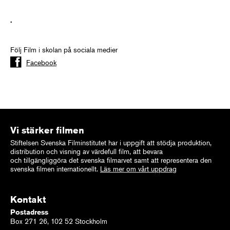
.
Följ Film i skolan på sociala medier
Facebook
Vi stärker filmen
Stiftelsen Svenska Filminstitutet har i uppgift att stödja produktion,
distribution och visning av värdefull film, att bevara
och tillgängliggöra det svenska filmarvet samt att representera den
svenska filmen internationellt.
Läs mer om vårt uppdrag
Kontakt
Postadress
Box 271 26, 102 52 Stockholm