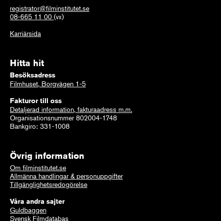
registrator@filminstitutet.se
08-665 11 00
(vx)
Karriärsida
Hitta hit
Besöksadress
Filmhuset, Borgvägen 1-5
Fakturor till oss
Detaljerad information, fakturaadress m.m.
Organisationsnummer 802004-1748
Bankgiro: 331-1008
Övrig information
Om filminstitutet.se
Allmänna handlingar & personuppgifter
Tillgänglighetsredogörelse
Våra andra sajter
Guldbaggen
Svensk Filmdatabas