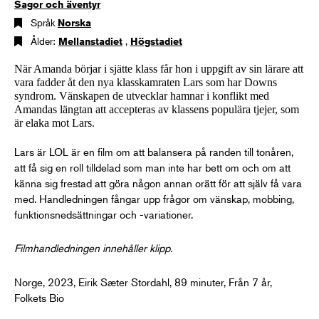
Sagor och äventyr
Språk
Norska
Ålder:
Mellanstadiet
,
Högstadiet
När Amanda börjar i sjätte klass får hon i uppgift av sin lärare att
vara fadder åt den nya klasskamraten Lars som har Downs
syndrom. Vänskapen de utvecklar hamnar i konflikt med
Amandas längtan att accepteras av klassens populära tjejer, som
är elaka mot Lars.
Lars är LOL är en film om att balansera på randen till tonåren,
att få sig en roll tilldelad som man inte har bett om och om att
känna sig frestad att göra någon annan orätt för att själv få vara
med. Handledningen fångar upp frågor om vänskap, mobbing,
funktionsnedsättningar och -variationer.
Filmhandledningen innehåller klipp.
Norge, 2023, Eirik Sæter Stordahl, 89 minuter, Från 7 år,
Folkets Bio