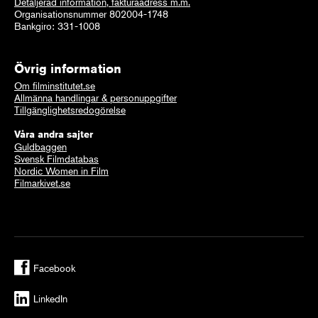
Detaljerad information, fakturaadress m.m.
Organisationsnummer 802004-1748
Bankgiro: 331-1008
Övrig information
Om filminstitutet.se
Allmänna handlingar & personuppgifter
Tillgänglighetsredogörelse
Våra andra sajter
Guldbaggen
Svensk Filmdatabas
Nordic Women in Film
Filmarkivet.se
Facebook
LinkedIn