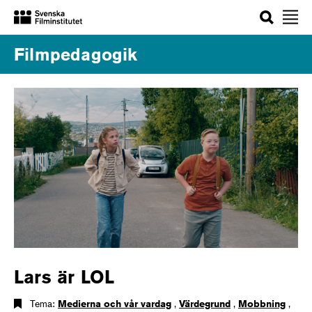
Sök
Filmpedagogik
Lars är LOL
Tema:
Medierna och vår vardag
,
Värdegrund
,
Mobbning
,