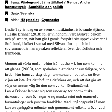
Tema:
Värdegrund
,
Jämställdhet / Genus
,
Andra
konstuttryck
,
Samhälle och politik
Språk
Svenska
Ålder:
Högstadiet
,
Gymnasiet
Leslie Tay är idag en av svensk musikindustris lovande stjärnor.
I Leslie Brinner (2018) följer vi honom i vardagslivet: bakom
och på scenen, när han går i gamla fotspår i sitt uppväxt-kvarter i
Sofielund, i köket i samtal med Silvana Imam, och in i
sovrummet där han nyvaken reflekterar över det förflutna och
framtiden.
Genom att växla mellan bilder från Leslie – killen som kommer
att glänsa (2008), som spelades in ett decennium tidigare, och
bilder från hans vardag idag frammanas en betraktelse över
viljan att inte låta det förflutna definiera en, och att det går att
välja en annan väg än den som verkar förutbestämd.
Leslie Brinner lämpar sig som underlag för normkritiska
diskussioner och övningar kring maskulinitet och mansrollen,
förväntningar och positiva förebilder. Med utgångspunkt i filmen
kan en synliggöra mönster och gemensamt reflektera över vad