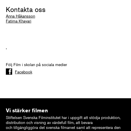
Kontakta oss
Anna Håkansson
Fatima Khayari
.
Följ Film i skolan på sociala medier
Facebook
Vi stärker filmen
Stiftelsen Svenska Filminstitutet har i uppgift att stödja produktion,
distribution och visning av värdefull film, att bevara
och tillgängliggöra det svenska filmarvet samt att representera den