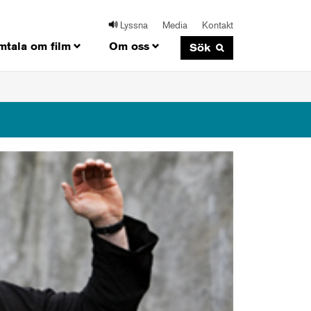
Lyssna
Media
Kontakt
mtala om film
Om oss
Sök