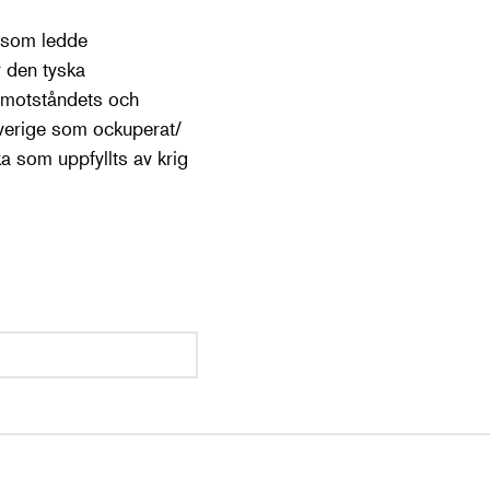
s som ledde
 den tyska
a motståndets och
verige som ockuperat/
ka som uppfyllts av krig