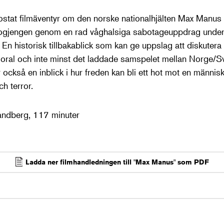
ostat filmäventyr om den norske nationalhjälten Max Manu
gjengen genom en rad våghalsiga sabotageuppdrag under
En historisk tillbakablick som kan ge uppslag att diskuter
moral och inte minst det laddade samspelet mellan Norge/S
r också en inblick i hur freden kan bli ett hot mot en männis
ch terror.
ndberg, 117 minuter
Ladda ner filmhandledningen till "Max Manus" som PDF