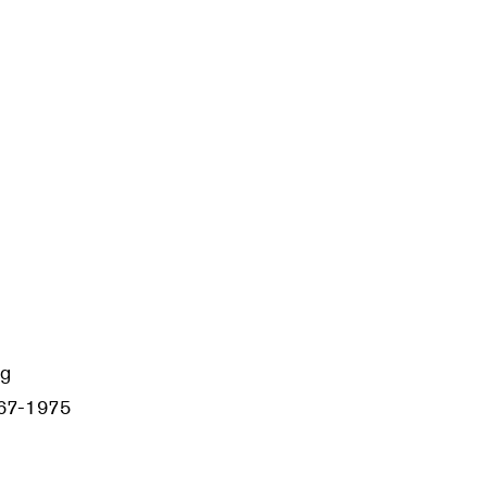
ng
967-1975