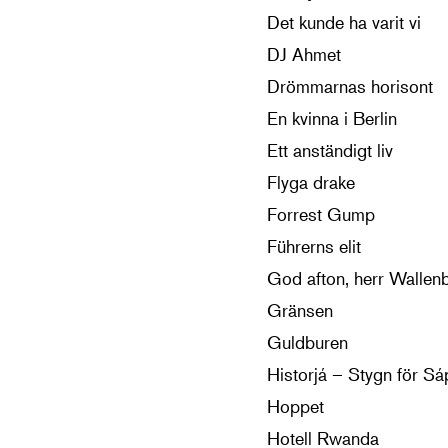
Det kunde ha varit vi
DJ Ahmet
Drömmarnas horisont
En kvinna i Berlin
Ett anständigt liv
Flyga drake
Forrest Gump
Führerns elit
God afton, herr Wallen
Gränsen
Guldburen
Historjá – Stygn för S
Hoppet
Hotell Rwanda