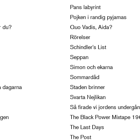
Pans labyrint
Pojken i randig pyjamas
r du?
Quo Vadis, Aida?
i
Rörelser
Schindler's List
Seppan
Simon och ekarna
Sommardåd
a dagarna
Staden brinner
Svarta Nejlikan
Så firade vi jordens undergå
ngen
The Black Power Mixtape 1
The Last Days
The Post