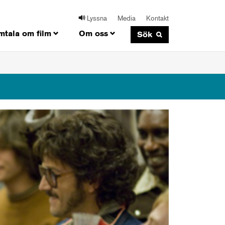
Lyssna
Media
Kontakt
mtala om film
Om oss
Sök