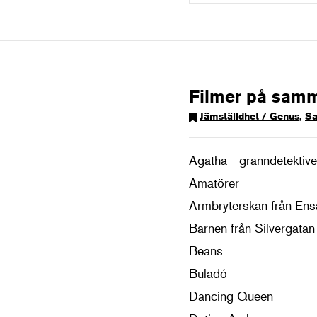
Filmer på sam
Jämställdhet / Genus
,
Sa
Agatha - granndetektiv
Amatörer
Armbryterskan från En
Barnen från Silvergatan
Beans
Buladó
Dancing Queen