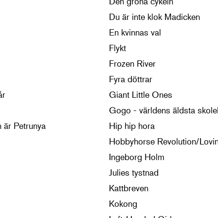
Den gröna cykeln
Du är inte klok Madicken
En kvinnas val
Flykt
Frozen River
Fyra döttrar
år
Giant Little Ones
Gogo - världens äldsta skole
 är Petrunya
Hip hip hora
Hobbyhorse Revolution/Lovi
Ingeborg Holm
Julies tystnad
Kattbreven
Kokong