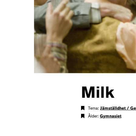
Milk
Tema:
Jämställdhet / G
Ålder:
Gymnasiet