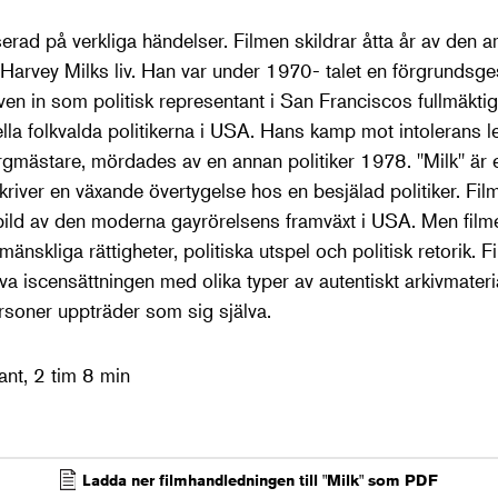
serad på verkliga händelser. Filmen skildrar åtta år av den 
 Harvey Milks liv. Han var under 1970- talet en förgrundsge
ven in som politisk representant i San Franciscos fullmäkti
a folkvalda politikerna i USA. Hans kamp mot intolerans led
mästare, mördades av en annan politiker 1978. "Milk" är e
river en växande övertygelse hos en besjälad politiker. Fil
bild av den moderna gayrörelsens framväxt i USA. Men film
änskliga rättigheter, politiska utspel och politisk retorik. 
va iscensättningen med olika typer av autentiskt arkivmateri
ersoner uppträder som sig själva.
nt, 2 tim 8 min
Ladda ner filmhandledningen till "Milk" som PDF