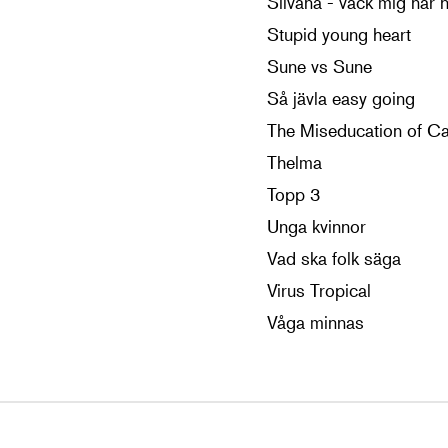
Silvana - väck mig när n
Stupid young heart
Sune vs Sune
Så jävla easy going
The Miseducation of C
Thelma
Topp 3
Unga kvinnor
Vad ska folk säga
Virus Tropical
Våga minnas