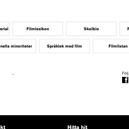
erial
Filmlexikon
Skolbio
nella minoriteter
Språklek med film
Filmlistan
.
Följ
kt
Hitta hit