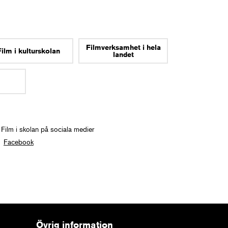
Filmverksamhet i hela
Film i kulturskolan
landet
 Film i skolan på sociala medier
Facebook
Övrig information