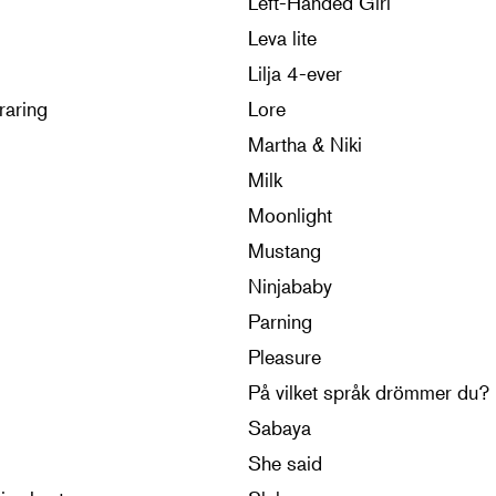
Left-Handed Girl
Leva lite
Lilja 4-ever
raring
Lore
Martha & Niki
Milk
Moonlight
Mustang
Ninjababy
Parning
Pleasure
På vilket språk drömmer du?
Sabaya
She said