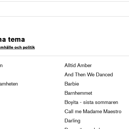
ma tema
mhälle och politik
en
Alltid Amber
And Then We Danced
samheten
Barbie
Barnhemmet
Boyita - sista sommaren
Call me Madame Maestro
Darling