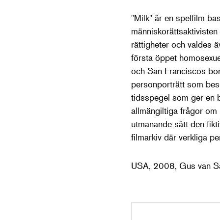
"Milk" är en spelfilm ba
människorättsaktivisten
rättigheter och valdes ä
första öppet homosexuell
och San Franciscos borg
personporträtt som besk
tidsspegel som ger en 
allmängiltiga frågor om m
utmanande sätt den fikti
filmarkiv där verkliga p
USA, 2008, Gus van Sa