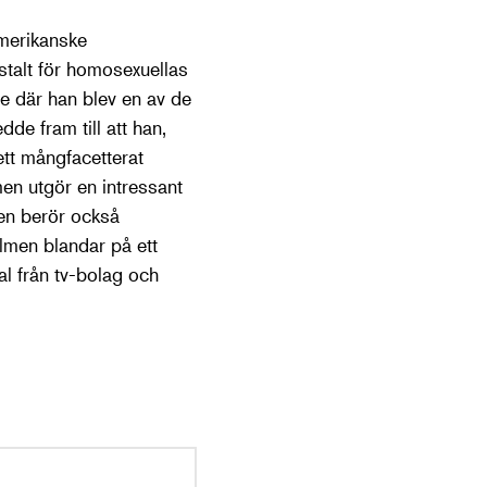
amerikanske
stalt för homosexuellas
ge där han blev en av de
de fram till att han,
tt mångfacetterat
men utgör en intressant
en berör också
Filmen blandar på ett
al från tv-bolag och