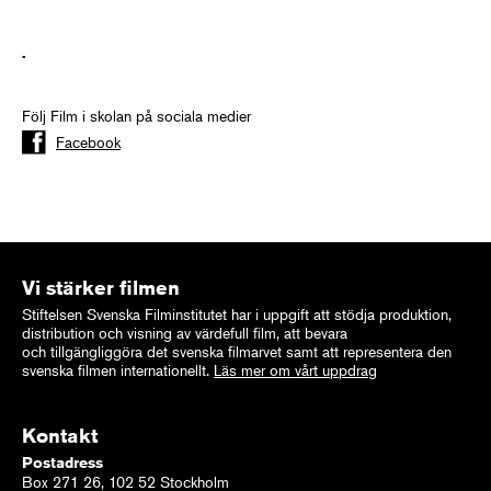
.
Följ Film i skolan på sociala medier
Facebook
Vi stärker filmen
Stiftelsen Svenska Filminstitutet har i uppgift att stödja produktion,
distribution och visning av värdefull film, att bevara
och tillgängliggöra det svenska filmarvet samt att representera den
svenska filmen internationellt.
Läs mer om vårt uppdrag
Kontakt
Postadress
Box 271 26, 102 52 Stockholm