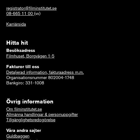
registrator@filminstitutet.se
08-665 11 00
(vx)
Karriärsida
Hitta hit
Besöksadress
Filmhuset, Borgvägen 1-5
Fakturor till oss
Detaljerad information, fakturaadress m.m.
Organisationsnummer 802004-1748
Bankgiro: 331-1008
Övrig information
Om filminstitutet.se
Allmänna handlingar & personuppgifter
Tillgänglighetsredogörelse
Våra andra sajter
Guldbaggen