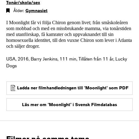
Tonår/skola/sex
Ålder:
Gymnasiet
I Moonlight får vi följa Chiron genom livet; från småskoleåren
som mobbad och med en missbrukande mamma, via tonårstiden
med utanförskap, få kamrater och uppvaknandet till sin
homosexuella identitet, till den vuxne Chiron som lever i Atlanta
och säljer droger.
USA, 2016, Barry Jenkins, 111 min, Tillåten från 11 år, Lucky
Dogs
Ladda ner filmhandledningen till "Moonlight" som PDF
Läs mer om "Moonlight" i Svensk Filmdatabas
Filmer på samma tema