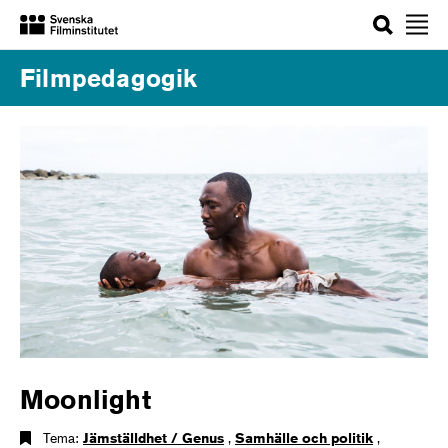
Sök
Filmpedagogik
Moonlight
Tema:
Jämställdhet / Genus
,
Samhälle och politik
,