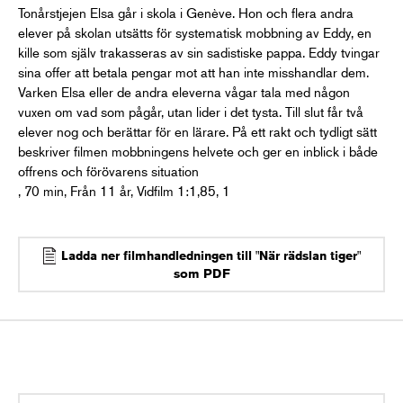
Tonårstjejen Elsa går i skola i Genève. Hon och flera andra
elever på skolan utsätts för systematisk mobbning av Eddy, en
kille som själv trakasseras av sin sadistiske pappa. Eddy tvingar
sina offer att betala pengar mot att han inte misshandlar dem.
Varken Elsa eller de andra eleverna vågar tala med någon
vuxen om vad som pågår, utan lider i det tysta. Till slut får två
elever nog och berättar för en lärare. På ett rakt och tydligt sätt
beskriver filmen mobbningens helvete och ger en inblick i både
offrens och förövarens situation
, 70 min, Från 11 år, Vidfilm 1:1,85, 1
Ladda ner filmhandledningen till "När rädslan tiger"
som PDF