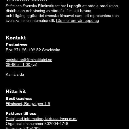
Stiftelsen Svenska Filminstitutet har i uppgift att stödja produktion,
distribution och visning av värdefull film, att bevara
och tillgängliggöra det svenska filmarvet samt att representera den
svenska filmen internationellt.
Läs mer om vårt uppdrag
Kontakt
Postadress
Box 271 26, 102 52 Stockholm
registrator@filminstitutet.se
08-665 11 00
(vx)
Karriärsida
Hitta hit
Besöksadress
Filmhuset, Borgvägen 1-5
Fakturor till oss
Detaljerad information, fakturaadress m.m.
Organisationsnummer 802004-1748
Bankgiro: 331-1008