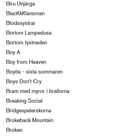
Biru Unjárga
BlacKkKlansman
Blodssystrar
Bortom Lampedusa
Bortom tystnaden
Boy A
Boy from Heaven
Boyita - sista sommaren
Boys Don't Cry
Bram med myror i brallorna
Breaking Social
Bridgespelerskorna
Brokeback Mountain
Broken