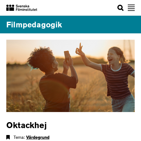
Sök
Filmpedagogik
Oktackhej
Tema:
Värdegrund