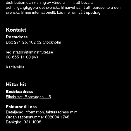
distribution och visning av värdefull film, att bevara
och tillgängliggöra det svenska filmarvet samt att representera den
svenska filmen internationellt.
Läs mer om vårt uppdrag
Kontakt
Postadress
Box 271 26, 102 52 Stockholm
registrator@filminstitutet.se
08-665 11 00
(vx)
Karriärsida
Hitta hit
Besöksadress
Filmhuset, Borgvägen 1-5
Fakturor till oss
Detaljerad information, fakturaadress m.m.
Organisationsnummer 802004-1748
Bankgiro: 331-1008