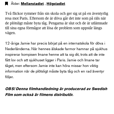
Ålder:
Mellanstadiet
,
Högstadiet
Två flickor rymmer från sin skola och ger sig ut på en äventyrlig
resa mot Paris. Eftersom de är döva går det inte som på räls när
de plötsligt måste byta tåg. Pengarna är slut och de är utlämnade
till sina egna förmågor att lösa de problem som uppstår längs
vägen.
12-åriga Jamie har precis börjat på en internatskola för döva i
Nederländerna. När hennes älskade farmor hamnar på sjukhus
inspirerar kompisen Imane henne att ta sig dit, trots att de inte
fått lov och att sjukhuset ligger i Paris. Jamie och Imane tar
tåget, men eftersom Jamie inte kan höra missar hon viktig
information när de plötsligt måste byta tåg och en rad äventyr
följer.
OBS! Denna filmhandledning är producerad av Swedish
Film som också är filmens distributör.