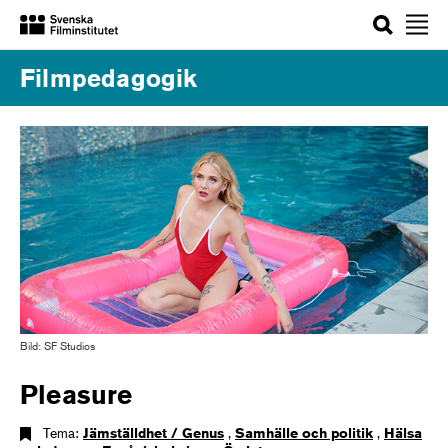
Sök
Filmpedagogik
Bild: SF Studios
Pleasure
Tema:
Jämställdhet / Genus
,
Samhälle och politik
,
Hälsa