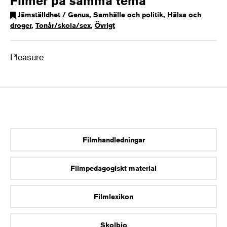
Filmer på samma tema
Jämställdhet / Genus
,
Samhälle och politik
,
Hälsa och
droger
,
Tonår/skola/sex
,
Övrigt
Pleasure
Filmhandledningar
Filmpedagogiskt material
Filmlexikon
Skolbio