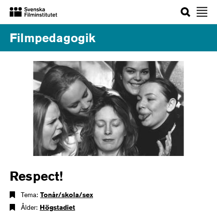
Sök
Filmpedagogik
Respect!
Tema:
Tonår/skola/sex
Ålder:
Högstadiet