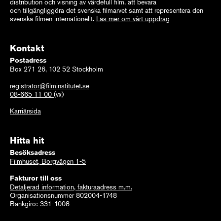
distribution och visning av värdefull film, att bevara
och tillgängliggöra det svenska filmarvet samt att representera den
svenska filmen internationellt.
Läs mer om vårt uppdrag
Kontakt
Postadress
Box 271 26, 102 52 Stockholm
registrator@filminstitutet.se
08-665 11 00
(vx)
Karriärsida
Hitta hit
Besöksadress
Filmhuset, Borgvägen 1-5
Fakturor till oss
Detaljerad information, fakturaadress m.m.
Organisationsnummer 802004-1748
Bankgiro: 331-1008