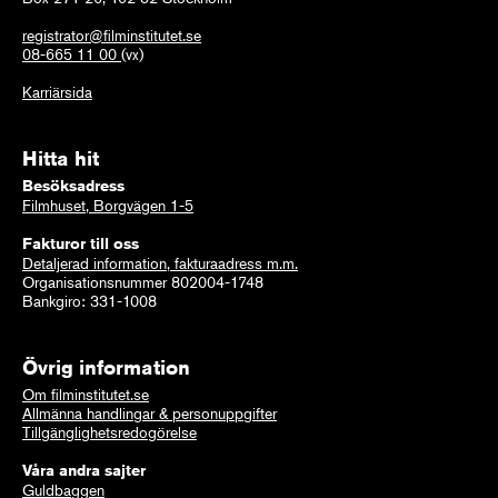
registrator@filminstitutet.se
08-665 11 00
(vx)
Karriärsida
Hitta hit
Besöksadress
Filmhuset, Borgvägen 1-5
Fakturor till oss
Detaljerad information, fakturaadress m.m.
Organisationsnummer 802004-1748
Bankgiro: 331-1008
Övrig information
Om filminstitutet.se
Allmänna handlingar & personuppgifter
Tillgänglighetsredogörelse
Våra andra sajter
Guldbaggen