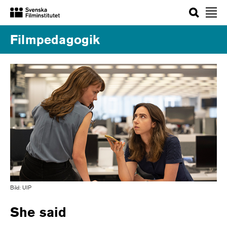
Sök
Filmpedagogik
Bild: UIP
She said