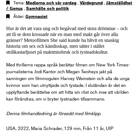
Tema:
Medierna och vår vardag
,
Värdegrund
,
Jämställdhet
/ Genus
,
Samhälle och politik
Ålder:
Gymnasiet
Hur är det att vara ung och begåvad med stora drömmar – och
att få se dem krossade när en man med makt går över alla
gränser? Metoofilmen She said kunde ha blivit en snaskig
historia om sex och kändisskap, men sätter i stället
strålkastarljuset på maktmissbruk och tystnadskultur.
Med thrillerns rappa språk berättar filmen om New York Times-
journalisterna Jodi Kantor och Megan Twoheys jakt på
sanningen om filmmogulen Harvey Weinstein och alla de unga
kvinnor som han utnyttjade och tystade. I slutändan är det en
upplyftande berättelse om att hitta sin röst och inse att världen
kan förändras, om vi bryter tystnaden tillsammans.
Denna filmhandledning är försedd med filmklipp.
USA, 2022, Maria Schrader, 129 min, Från 11 år, UIP