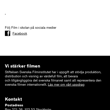
.
Följ Film i skolan på sociala medier
Facebook
Vi stärker filmen
Stiftelsen Svenska Filminstitutet har i uppgift att stödja produktion,
distribution och visning av värdefull film, att bevara
och tillgängliggöra det svenska filmarvet samt att representera den
svenska filmen internationellt.
Läs mer om vårt uppdrag
Kontakt
Postadress
Box 271 26, 102 52 Stockholm